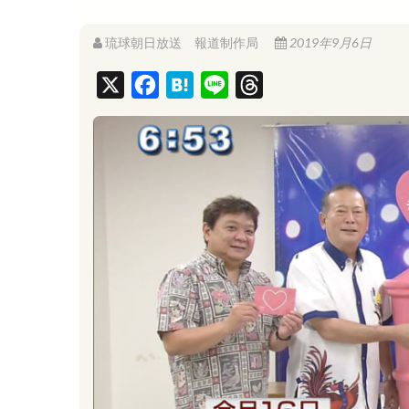
琉球朝日放送 報道制作局
2019年9月6日
X
F
H
L
T
a
a
i
h
c
t
n
r
e
e
e
e
b
n
a
o
a
d
o
s
k