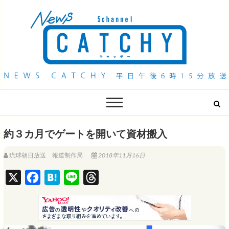
QAB NEWS Headline
キャッチー 月曜〜金曜 午後6時15分放送
約３カ月でゲートを開いて資材搬入
琉球朝日放送 報道制作局
2018年11月16日
X
F
H
L
T
a
a
i
h
c
t
n
r
e
e
e
e