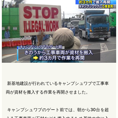
b
n
a
o
a
d
o
s
k
新基地建設が行われているキャンプシュワブで工事車
両が資材を搬入する作業を再開させました。
キャンプシュワブのゲート前では、朝から30台を超