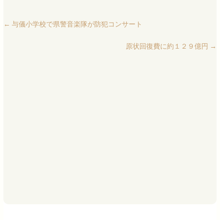
←
与儀小学校で県警音楽隊が防犯コンサート
原状回復費に約１２９億円
→