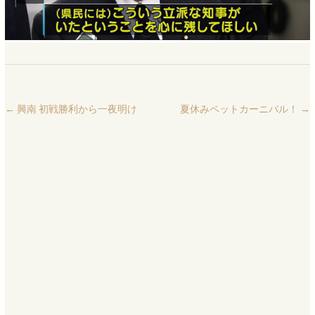
←
興南 初戦勝利から一夜明け
夏休みペットカーニバル！
→