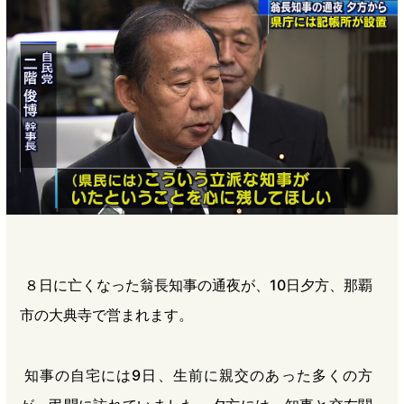
b
n
a
o
a
d
o
s
k
８日に亡くなった翁長知事の通夜が、10日夕方、那覇
市の大典寺で営まれます。
知事の自宅には9日、生前に親交のあった多くの方