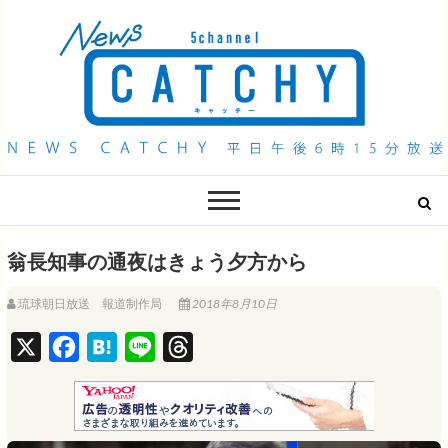
QAB NEWS Headline
キャッチー 月曜〜金曜 午後6時15分放送
翁長知事の通夜はきょう夕方から
琉球朝日放送 報道制作局
2018年8月10日
X
F
H
L
T
a
a
i
h
c
t
n
r
e
e
e
e