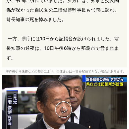
が、弔問に訪れていました。夕方には、知事と交友関
係が深かった自民党の二階俊博幹事長も弔問に訪れ、
翁長知事の死を悼みました。
一方、県庁には10日から記帳台が設けられました。翁
長知事の通夜は、10日午後6時から那覇市で営まれま
す。
著作権や肖像権などの都合により、全体または一部を配信できない場合があります。