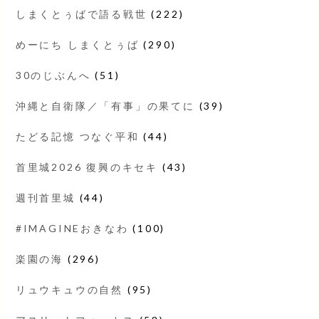
しまくとぅばで語る戦世
(222)
めーにち しまくとぅば
(290)
30のじぶんへ
(51)
沖縄と自衛隊／「有事」の果てに
(39)
たどる記憶 つなぐ平和
(44)
首里城2026 復興のキセキ
(43)
週刊首里城
(44)
#IMAGINEおきなわ
(100)
楽園の海
(296)
リュウキュウの自然
(95)