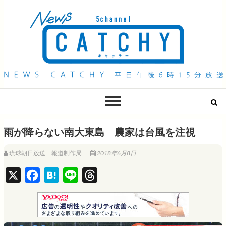
QAB NEWS Headline
キャッチー 月曜〜金曜 午後6時15分放送
雨が降らない南大東島 農家は台風を注視
琉球朝日放送 報道制作局
2018年6月8日
X
F
H
L
T
a
a
i
h
c
t
n
r
e
e
e
e