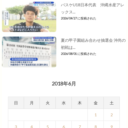
バスケU18日本代表 沖縄水産アレ
ックス...
2026/04/27 に投稿された
夏の甲子園組み合わせ抽選会 沖尚の
初戦は...
2026/08/01 に投稿された
2018年6月
日
月
火
水
木
金
土
1
2
3
4
5
6
7
8
9