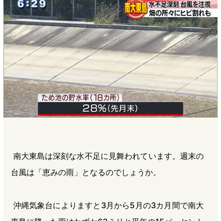
b
n
a
o
a
d
o
s
k
南大東島は深刻な水不足に見舞われています。週末の
台風は「恵みの雨」となるのでしょうか。
沖縄気象台によりますと3月から5月の3カ月間で南大