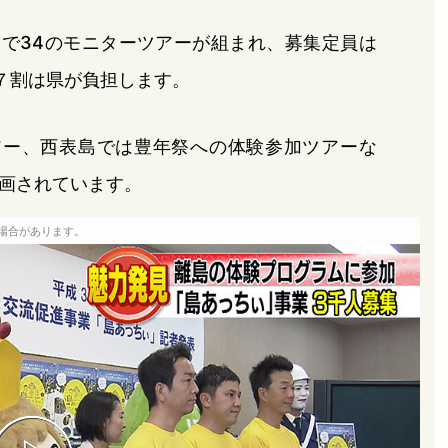
島で34のモニターツアーが組まれ、募集定員は
の７割は県が負担します。
アー、西表島では豊年祭への体験参加ツアーな
画されています。
場合があります。