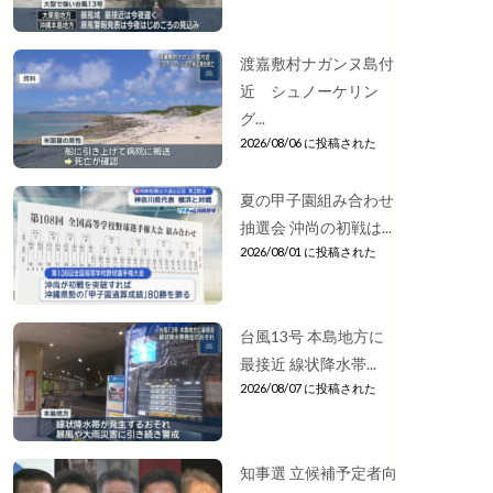
渡嘉敷村ナガンヌ島付
近 シュノーケリン
グ...
2026/08/06 に投稿された
夏の甲子園組み合わせ
抽選会 沖尚の初戦は...
2026/08/01 に投稿された
台風13号 本島地方に
最接近 線状降水帯...
2026/08/07 に投稿された
知事選 立候補予定者向