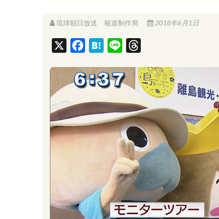
琉球朝日放送 報道制作局
2018年6月1日
X
F
H
L
T
a
a
i
h
c
t
n
r
e
e
e
e
b
n
a
o
a
d
o
s
k