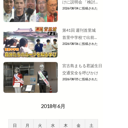
けに説明会 「検討...
2026/08/04 に投稿された
第41回 週刊首里城
首里中学校で出前...
2026/08/06 に投稿された
宮古島まもる君誕生日
交通安全を呼びかけ
2026/08/05 に投稿された
2018年6月
日
月
火
水
木
金
土