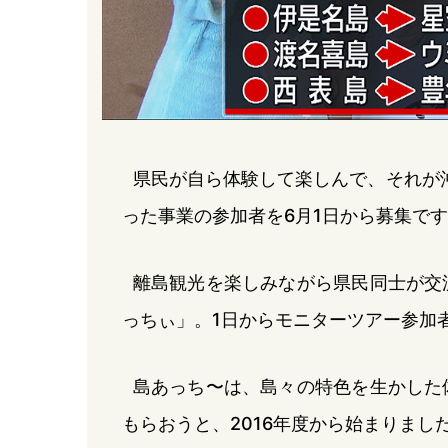
県民が自ら体験して楽しんで、それが沖
った事業の参加者を6月1日から募集で
離島観光を楽しみながら県民同士が交
っちぃ」。1日からモニターツアー参加
島あっち〜は、島々の特色を生かした
もらおうと、2016年度から始まりまし