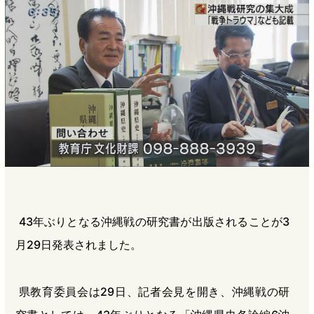
b
n
a
o
a
d
o
s
k
43年ぶりとなる沖縄戦の研究書が出版されることが3
月29日発表されました。
県教育委員会は29日、記者会見を開き、沖縄戦の研