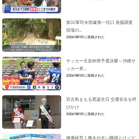
第32軍司令部壕第一坑口 発掘調査
現場の...
2026/08/05 に投稿された
サッカー天皇杯県予選決勝～沖縄サ
ッカー界...
2026/08/03 に投稿された
宮古島まもる君誕生日 交通安全を呼
びかけ
2026/08/05 に投稿された
健康経営１働きやすい職場とは／ビ