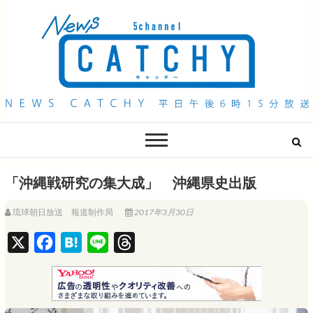
QAB NEWS Headline
キャッチー 月曜〜金曜 午後6時15分放送
「沖縄戦研究の集大成」 沖縄県史出版
琉球朝日放送 報道制作局
2017年3月30日
X
F
H
L
T
a
a
i
h
c
t
n
r
e
e
e
e