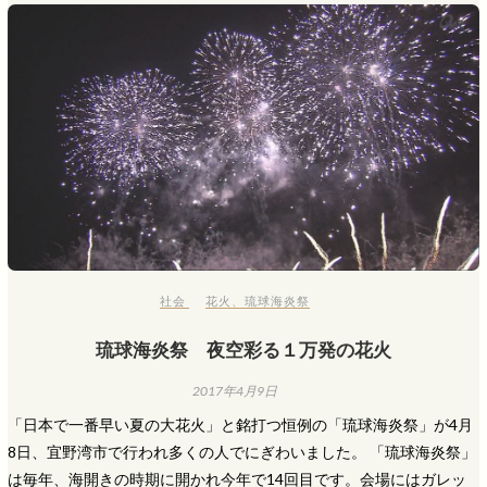
社会
花火
、
琉球海炎祭
琉球海炎祭 夜空彩る１万発の花火
2017年4月9日
「日本で一番早い夏の大花火」と銘打つ恒例の「琉球海炎祭」が4月
8日、宜野湾市で行われ多くの人でにぎわいました。 「琉球海炎祭」
は毎年、海開きの時期に開かれ今年で14回目です。会場にはガレッ