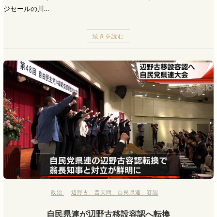
ジセールの川…
続きを読む
政治
辺野古
、
普天間
、
自民県連
、
容認
自民県連が辺野古移設容認へ転換