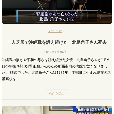
文化･芸能
一人芝居で沖縄戦を訴え続けた 北島角子さん死去
2017年4月10日
沖縄戦の惨さや平和の尊さを訴え続けた女優、北島角子さんが4月9
日の午後7時10分腎細胞がんのため那覇市内の病院で亡くなりまし
た。 85歳でした。北島角子さんは1931年、本部町に生まれ現在の名
護高校を…
続きを読む