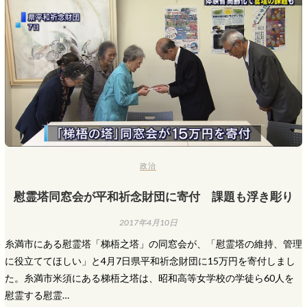
政治
慰霊塔同窓会が平和祈念財団に寄付 課題も浮き彫り
2017年4月10日
糸満市にある慰霊塔「梯梧之塔」の同窓会が、「慰霊塔の維持、管理
に役立ててほしい」と4月7日県平和祈念財団に15万円を寄付しまし
た。糸満市米須にある梯梧之塔は、昭和高等女学校の学徒ら60人を
慰霊する慰霊…