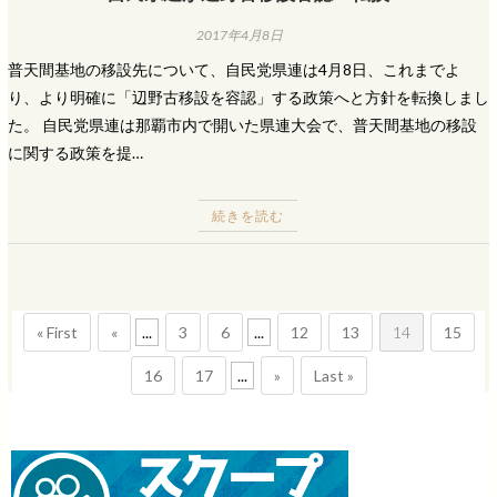
2017年4月8日
普天間基地の移設先について、自民党県連は4月8日、これまでよ
り、より明確に「辺野古移設を容認」する政策へと方針を転換しまし
た。 自民党県連は那覇市内で開いた県連大会で、普天間基地の移設
に関する政策を提…
続きを読む
« First
«
...
3
6
...
12
13
14
15
16
17
...
»
Last »