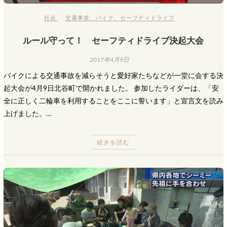
社会
交通事故
、
バイク
、
セーフティドライブ
ルール守って！ セーフティドライブ決起大会
2017年4月9日
バイクによる交通事故を減らそうと愛好家たちなどが一堂に会する決
起大会が4月9日北谷町で開かれました。 参加したライダーは、「安
全に正しく二輪車を利用することをここに誓います」と宣言文を読み
上げました。…
続きを読む