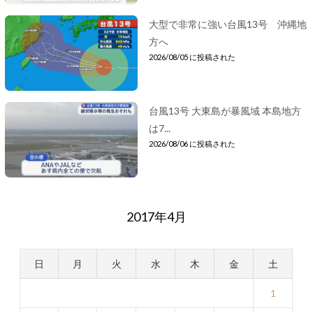
大型で非常に強い台風13号 沖縄地
方へ
2026/08/05 に投稿された
台風13号 大東島が暴風域 本島地方
は7...
2026/08/06 に投稿された
2017年4月
日
月
火
水
木
金
土
1