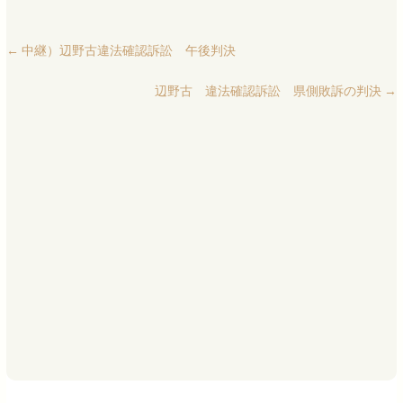
←
中継）辺野古違法確認訴訟 午後判決
辺野古 違法確認訴訟 県側敗訴の判決
→