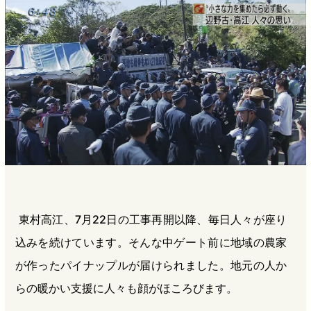
b
n
a
o
a
d
o
s
k
東村高江、7月22日の工事再開以降、毎日人々が座り
込みを続けています。そんな中ゲート前に地域の農家
が作ったパイナップルが届けられました。地元の人か
らの暖かい支援に人々も顔がほころびます。