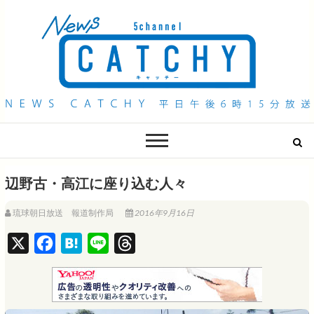
QAB NEWS Headline
キャッチー 月曜〜金曜 午後6時15分放送
辺野古・高江に座り込む人々
琉球朝日放送 報道制作局
2016年9月16日
X
F
H
L
T
a
a
i
h
c
t
n
r
e
e
e
e