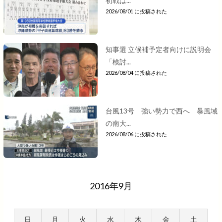
初戦は...
2026/08/01 に投稿された
知事選 立候補予定者向けに説明会
「検討...
2026/08/04 に投稿された
台風13号 強い勢力で西へ 暴風域
の南大...
2026/08/06 に投稿された
2016年9月
日
月
火
水
木
金
土