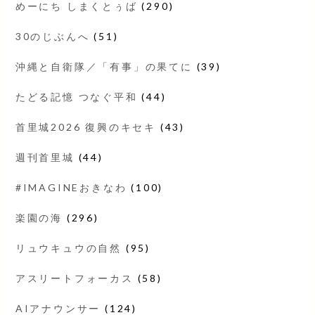
めーにち しまくとぅば
(290)
30のじぶんへ
(51)
沖縄と自衛隊／「有事」の果てに
(39)
たどる記憶 つなぐ平和
(44)
首里城2026 復興のキセキ
(43)
週刊首里城
(44)
#IMAGINEおきなわ
(100)
楽園の海
(296)
リュウキュウの自然
(95)
アスリートフォーカス
(58)
AIアナウンサー
(124)