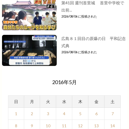
第41回 週刊首里城 首里中学校で
出前...
2026/08/06 に投稿された
広島８１回目の原爆の日 平和記念
式典
2026/08/06 に投稿された
2016年5月
日
月
火
水
木
金
土
1
2
3
4
5
6
7
8
9
10
11
12
13
14