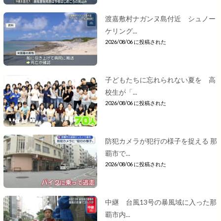
渡嘉敷村ナガンヌ島付近 シュノー
ケリング...
2026/08/06 に投稿された
子どもたちに忘れられない夏を 高
校生が「...
2026/08/06 に投稿された
防犯カメラが犯行の様子を捉える 那
覇市で...
2026/08/06 に投稿された
中継 台風13号の暴風域に入った那
覇市内...