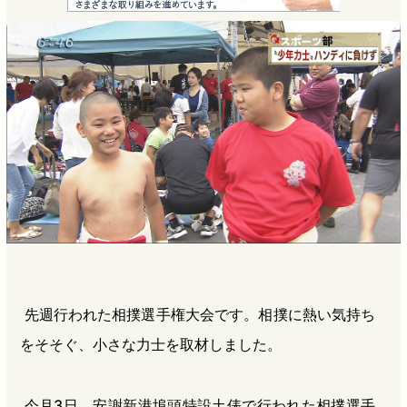
e
e
e
e
b
n
a
o
a
d
o
s
k
先週行われた相撲選手権大会です。相撲に熱い気持ち
をそそぐ、小さな力士を取材しました。
今月3日、安謝新港埠頭特設土俵で行われた相撲選手