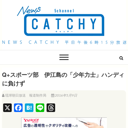
QAB NEWS Headline
キャッチー 月曜〜金曜 午後6時15分放送
Q+スポーツ部 伊江島の「少年力士」ハンディ
に負けず
琉球朝日放送 報道制作局
2016年5月9日
X
F
H
L
T
a
a
i
h
c
t
n
r