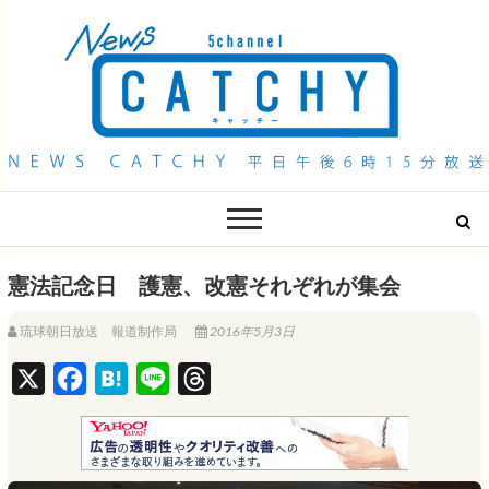
QAB NEWS Headline
キャッチー 月曜〜金曜 午後6時15分放送
憲法記念日 護憲、改憲それぞれが集会
琉球朝日放送 報道制作局
2016年5月3日
X
F
H
L
T
a
a
i
h
c
t
n
r
e
e
e
e