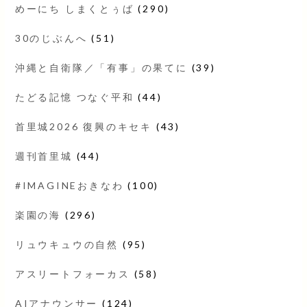
めーにち しまくとぅば
(290)
30のじぶんへ
(51)
沖縄と自衛隊／「有事」の果てに
(39)
たどる記憶 つなぐ平和
(44)
首里城2026 復興のキセキ
(43)
週刊首里城
(44)
#IMAGINEおきなわ
(100)
楽園の海
(296)
リュウキュウの自然
(95)
アスリートフォーカス
(58)
AIアナウンサー
(124)