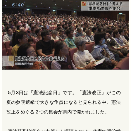
b
n
a
o
a
d
o
s
k
5月3日は「憲法記念日」です。「憲法改正」がこの
夏の参院選挙で大きな争点になると見られる中、憲法
改正をめぐる２つの集会が県内で開かれました。