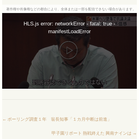
著作権や肖像権などの都合により、全体または一部を配信できない場合があります。
HLS.js error: networkError - fatal: true -
manifestLoadError
←
ボーリング調査１年 翁長知事「１カ月中断は前進」
甲子園リポート 熱戦終えた 興南ナインは
→