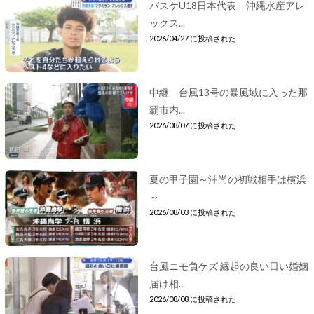
バスケU18日本代表 沖縄水産アレ
ックス...
2026/04/27 に投稿された
中継 台風13号の暴風域に入った那
覇市内...
2026/08/07 に投稿された
夏の甲子園～沖尚の初戦相手は横浜
～
2026/08/03 に投稿された
台風ニモ負ケズ 縁起の良い日い婚姻
届け相...
2026/08/08 に投稿された