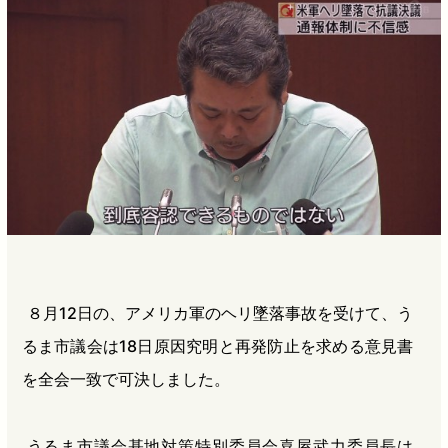
b
n
a
o
a
d
o
s
k
８月12日の、アメリカ軍のヘリ墜落事故を受けて、う
るま市議会は18日原因究明と再発防止を求める意見書
を全会一致で可決しました。
うるま市議会基地対策特別委員会喜屋武力委員長は