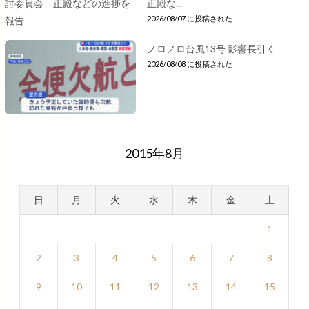
正殿な...
2026/08/07 に投稿された
ノロノロ台風13号 影響長引く
2026/08/08 に投稿された
2015年8月
日
月
火
水
木
金
土
1
2
3
4
5
6
7
8
9
10
11
12
13
14
15