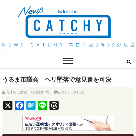
QAB NEWS Headline
キャッチー 月曜〜金曜 午後6時15分放送
うるま市議会 ヘリ墜落で意見書を可決
琉球朝日放送 報道制作局
2015年8月18日
X
F
H
L
T
a
a
i
h
c
t
n
r
e
e
e
e