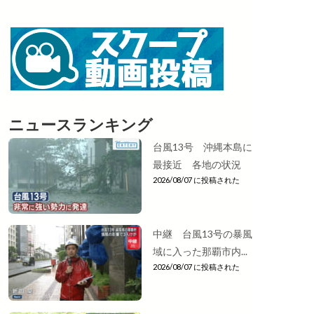
ニュースランキング
台風13号 沖縄本島に
最接近 各地の状況
2026/08/07 に投稿された
中継 台風13号の暴風
域に入った那覇市内...
2026/08/07 に投稿された