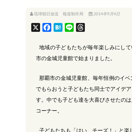
琉球朝日放送 報道制作局
2014年9月4日
X
F
H
L
T
a
a
i
h
c
t
n
r
地域の子どもたちが毎年楽しみにして
e
e
e
e
市の金城児童館で始まりました。
b
n
a
o
a
d
那覇市の金城児童館、毎年恒例のイベ
o
s
でもらおうと子どもたち同士でアイデア
k
す。中でも子ども達を大喜びさせたのは
コーナー。
子どもたちも「はい、チーズ！」と楽