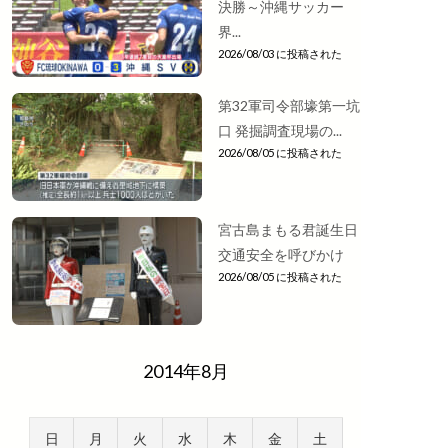
決勝～沖縄サッカー
界...
2026/08/03 に投稿された
第32軍司令部壕第一坑
口 発掘調査現場の...
2026/08/05 に投稿された
宮古島まもる君誕生日
交通安全を呼びかけ
2026/08/05 に投稿された
2014年8月
日
月
火
水
木
金
土