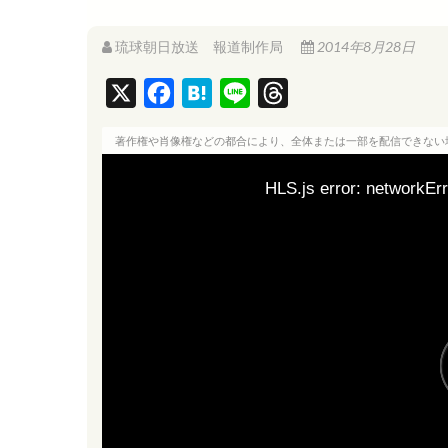
琉球朝日放送 報道制作局
2014年8月28日
X
F
H
L
T
a
a
i
h
著作権や肖像権などの都合により、全体または一部を配信できない
c
t
n
r
e
e
e
e
HLS.js error: networkErr
b
n
a
o
a
d
o
s
k