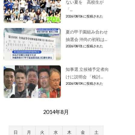
ない夏を 高校生が
「...
2026/08/06 に投稿された
夏の甲子園組み合わせ
抽選会 沖尚の初戦は...
2026/08/01 に投稿された
知事選 立候補予定者向
けに説明会 「検討...
2026/08/04 に投稿された
2014年8月
日
月
火
水
木
金
土