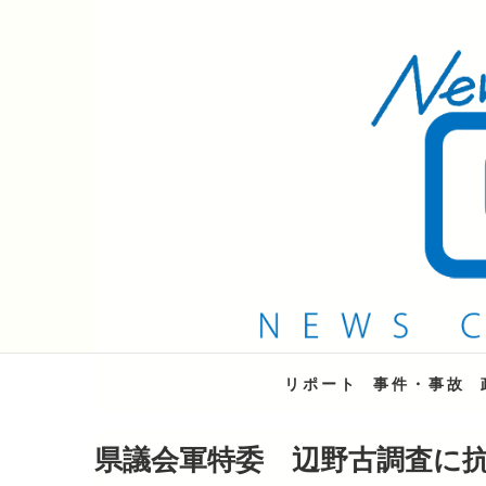
QAB NEWS Headli
キャッチー 月曜〜金曜 午後6時15分放送
リポート
事件・事故
県議会軍特委 辺野古調査に