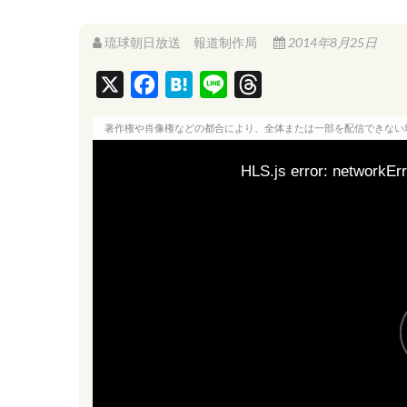
琉球朝日放送 報道制作局
2014年8月25日
X
F
H
L
T
a
a
i
h
著作権や肖像権などの都合により、全体または一部を配信できない
c
t
n
r
e
e
e
e
HLS.js error: networkErr
b
n
a
o
a
d
o
s
k