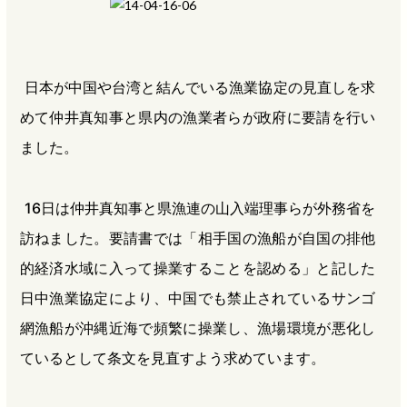
b
n
a
o
a
d
o
s
日本が中国や台湾と結んでいる漁業協定の見直しを求
k
めて仲井真知事と県内の漁業者らが政府に要請を行い
ました。
16日は仲井真知事と県漁連の山入端理事らが外務省を
訪ねました。要請書では「相手国の漁船が自国の排他
的経済水域に入って操業することを認める」と記した
日中漁業協定により、中国でも禁止されているサンゴ
網漁船が沖縄近海で頻繁に操業し、漁場環境が悪化し
ているとして条文を見直すよう求めています。