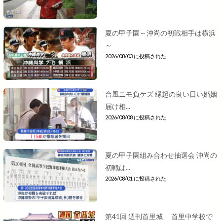
夏の甲子園～沖尚の初戦相手は横浜
～
2026/08/03 に投稿された
台風ニモ負ケズ 縁起の良い日い婚姻
届け相...
2026/08/08 に投稿された
夏の甲子園組み合わせ抽選会 沖尚の
初戦は...
2026/08/01 に投稿された
第41回 週刊首里城 首里中学校で