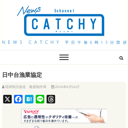
QAB NEWS Headline
キャッチー 月曜〜金曜 午後6時15分放送
日中台漁業協定
琉球朝日放送 報道制作局
2014年4月16日
X
F
H
L
T
a
a
i
h
c
t
n
r
e
e
e
e