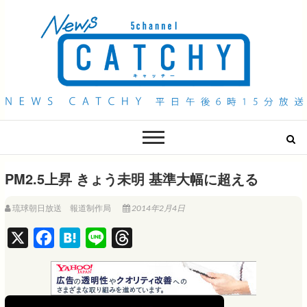
QAB NEWS Headline
キャッチー 月曜〜金曜 午後6時15分放送
PM2.5上昇 きょう未明 基準大幅に超える
琉球朝日放送 報道制作局
2014年2月4日
X
F
H
L
T
a
a
i
h
c
t
n
r
e
e
e
e