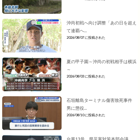
沖尚初戦へ向け調整「あの日を超え
て連覇へ...
2026/08/07 に投稿された
夏の甲子園～沖尚の初戦相手は横浜
～
2026/08/03 に投稿された
石垣離島ターミナル傷害致死事件
男に懲役...
2026/08/10 に投稿された
台風13号 県災害対策本部会議