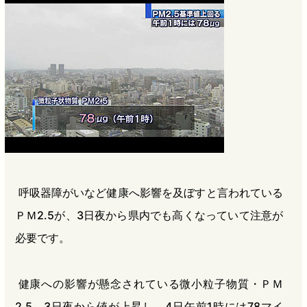
b
n
a
o
a
d
o
s
k
呼吸器障がいなど健康へ影響を及ぼすと言われている
ＰＭ2.5が、3日夜から県内でも高くなっていて注意が
必要です。
健康への影響が懸念されている微小粒子物質・ＰＭ
2.5。3日夜から値が上昇し、4日午前1時には78マイ