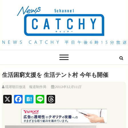
QAB NEWS Headline
キャッチー 月曜〜金曜 午後6時15分放送
生活困窮支援を 生活テント村 今年も開催
琉球朝日放送 報道制作局
2013年12月11日
X
F
H
L
T
a
a
i
h
c
t
n
r
e
e
e
e