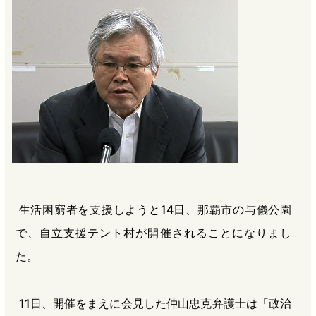
b
n
a
o
a
d
o
s
k
生活困窮者を支援しようと14日、那覇市の与儀公園
で、自立支援テント村が開催されることになりまし
た。
11日、開催をまえに会見した仲山忠克弁護士は「政治