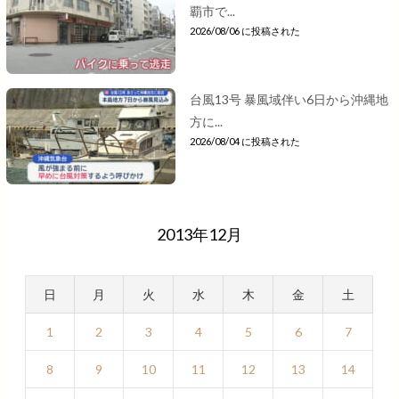
覇市で...
2026/08/06 に投稿された
台風13号 暴風域伴い6日から沖縄地
方に...
2026/08/04 に投稿された
2013年12月
日
月
火
水
木
金
土
1
2
3
4
5
6
7
8
9
10
11
12
13
14