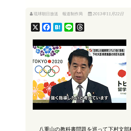
琉球朝日放送 報道制作局
2013年11月22日
X
F
H
L
T
a
a
i
h
c
t
n
r
e
e
e
e
b
n
a
o
a
d
o
s
k
八重山の教科書問題を巡って下村文部