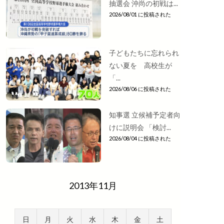
抽選会 沖尚の初戦は...
2026/08/01 に投稿された
子どもたちに忘れられ
ない夏を 高校生が
「...
2026/08/06 に投稿された
知事選 立候補予定者向
けに説明会 「検討...
2026/08/04 に投稿された
2013年11月
日
月
火
水
木
金
土