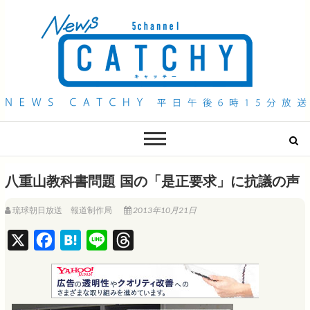
QAB NEWS Headline
キャッチー 月曜〜金曜 午後6時15分放送
八重山教科書問題 国の「是正要求」に抗議の声
琉球朝日放送 報道制作局
2013年10月21日
X
F
H
L
T
a
a
i
h
c
t
n
r
e
e
e
e