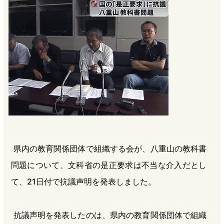
b
n
a
o
a
d
o
s
k
県内の教育関係団体で組織する会が、八重山の教科書
問題について、文科省の是正要求は不当な介入だとし
て、21日付で抗議声明を発表しました。
抗議声明を発表したのは、県内の教育関係団体で組織