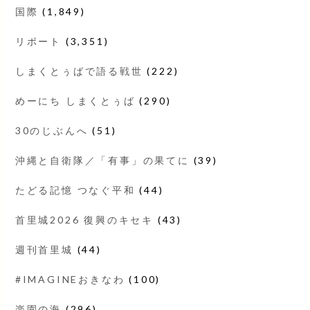
国際
(1,849)
リポート
(3,351)
しまくとぅばで語る戦世
(222)
めーにち しまくとぅば
(290)
30のじぶんへ
(51)
沖縄と自衛隊／「有事」の果てに
(39)
たどる記憶 つなぐ平和
(44)
首里城2026 復興のキセキ
(43)
週刊首里城
(44)
#IMAGINEおきなわ
(100)
楽園の海
(296)