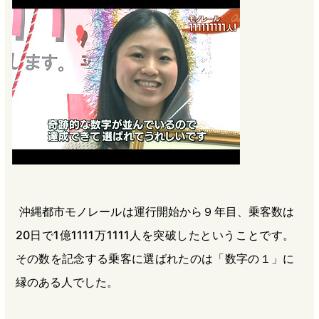
b
n
a
o
a
d
o
s
k
沖縄都市モノレールは運行開始から９年目、乗客数は
20日で1億1111万1111人を突破したということです。
その数を記念する乗客に選ばれたのは「数字の１」に
縁のある人でした。