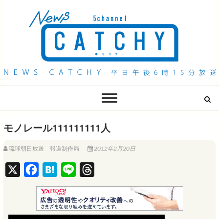
QAB NEWS Headline
キャッチー 月曜〜金曜 午後6時15分放送
モノレール111111111人
琉球朝日放送 報道制作局
2012年2月20日
X
F
H
L
T
a
a
i
h
c
t
n
r
e
e
e
e