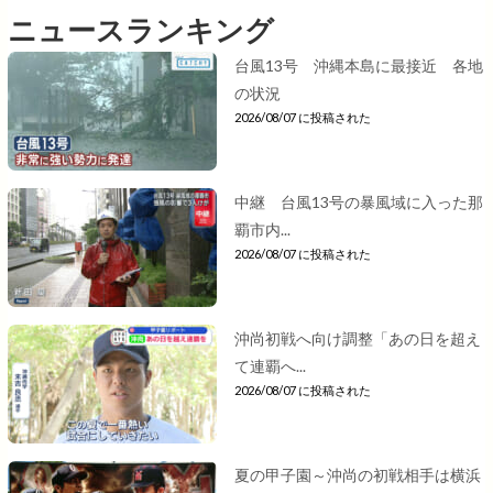
ニュースランキング
台風13号 沖縄本島に最接近 各地
の状況
2026/08/07 に投稿された
中継 台風13号の暴風域に入った那
覇市内...
2026/08/07 に投稿された
沖尚初戦へ向け調整「あの日を超え
て連覇へ...
2026/08/07 に投稿された
夏の甲子園～沖尚の初戦相手は横浜