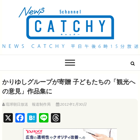
QAB NEWS Headline
キャッチー 月曜〜金曜 午後6時15分放送
かりゆしグループが寄贈 子どもたちの「観光へ
の意見」作品集に
琉球朝日放送 報道制作局
2012年1月30日
X
F
H
L
T
a
a
i
h
c
t
n
r