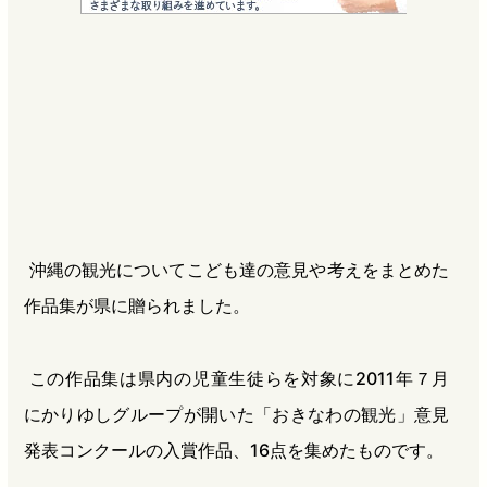
e
e
e
e
b
n
a
o
a
d
o
s
k
沖縄の観光についてこども達の意見や考えをまとめた
作品集が県に贈られました。
この作品集は県内の児童生徒らを対象に2011年７月
にかりゆしグループが開いた「おきなわの観光」意見
発表コンクールの入賞作品、16点を集めたものです。