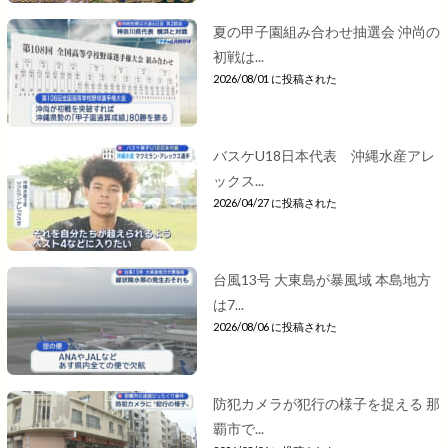
夏の甲子園組み合わせ抽選会 沖尚の
初戦は...
2026/08/01 に投稿された
バスケU18日本代表 沖縄水産アレ
ックス...
2026/04/27 に投稿された
台風13号 大東島が暴風域 本島地方
は7...
2026/08/06 に投稿された
防犯カメラが犯行の様子を捉える 那
覇市で...