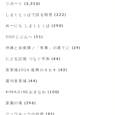
リポート
(3,350)
しまくとぅばで語る戦世
(222)
めーにち しまくとぅば
(290)
30のじぶんへ
(51)
沖縄と自衛隊／「有事」の果てに
(39)
たどる記憶 つなぐ平和
(44)
首里城2026 復興のキセキ
(43)
週刊首里城
(44)
#IMAGINEおきなわ
(100)
楽園の海
(296)
リュウキュウの自然
(95)