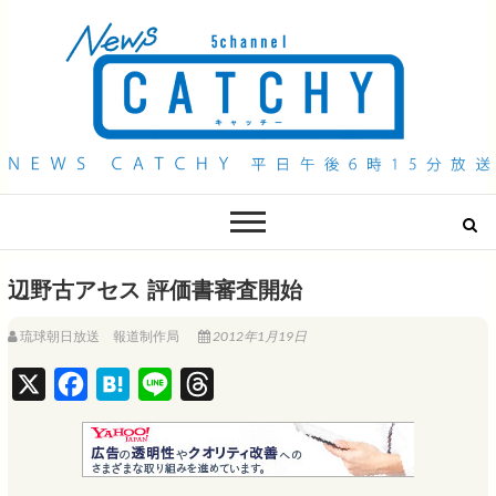
QAB NEWS Headline
キャッチー 月曜〜金曜 午後6時15分放送
辺野古アセス 評価書審査開始
琉球朝日放送 報道制作局
2012年1月19日
X
F
H
L
T
a
a
i
h
c
t
n
r
e
e
e
e