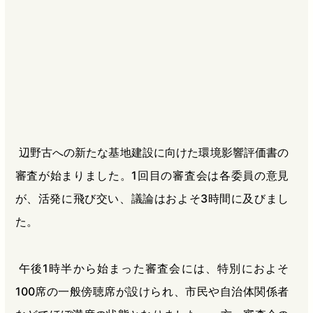
b
n
a
o
a
d
o
s
k
辺野古への新たな基地建設に向けた環境影響評価書の
審査が始まりました。1回目の審査会は各委員の意見
が、活発に飛び交い、議論はおよそ3時間に及びまし
た。
午後1時半から始まった審査会には、特別におよそ
100席の一般傍聴席が設けられ、市民や自治体関係者