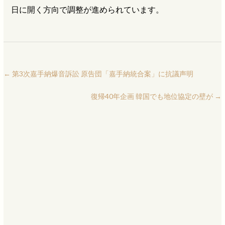
日に開く方向で調整が進められています。
←
第3次嘉手納爆音訴訟 原告団「嘉手納統合案」に抗議声明
復帰40年企画 韓国でも地位協定の壁が
→