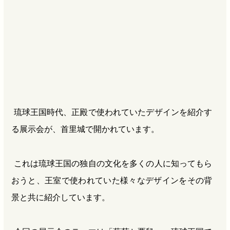
b
n
a
o
a
d
o
s
k
琉球王国時代、正殿で使われていたデザインを紹介す
る展示会が、首里城で開かれています。
これは琉球王国の独自の文化を多くの人に知ってもら
おうと、王室で使われていた様々なデザインをその背
景と共に紹介しています。