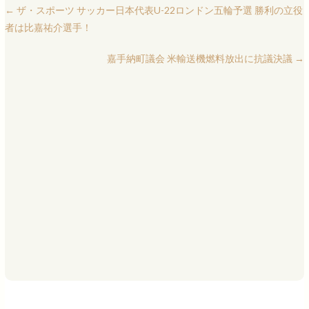
←
ザ・スポーツ サッカー日本代表U-22ロンドン五輪予選 勝利の立役
者は比嘉祐介選手！
嘉手納町議会 米輸送機燃料放出に抗議決議
→