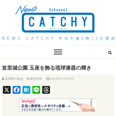
QAB NEWS Headline
キャッチー 月曜〜金曜 午後6時15分放送
首里城公園 玉座を飾る琉球漆器の輝き
琉球朝日放送 報道制作局
2011年11月29日
X
F
H
L
T
a
a
i
h
c
t
n
r
e
e
e
e