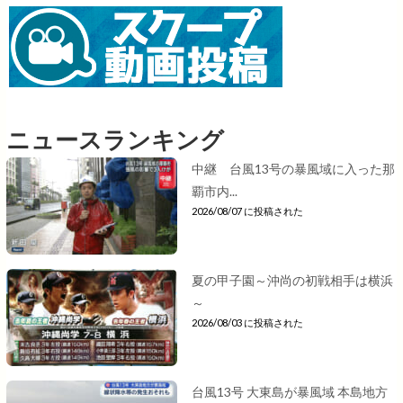
ニュースランキング
中継 台風13号の暴風域に入った那
覇市内...
2026/08/07 に投稿された
夏の甲子園～沖尚の初戦相手は横浜
～
2026/08/03 に投稿された
台風13号 大東島が暴風域 本島地方