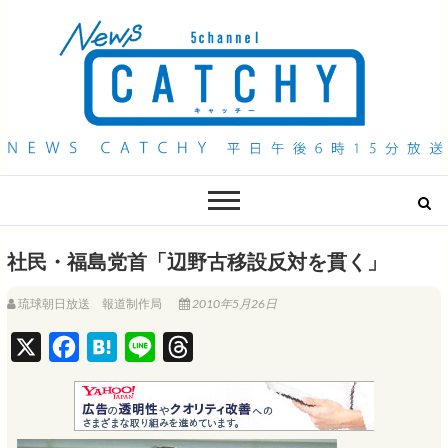
QAB NEWS Headline
キャッチー 月曜〜金曜 午後6時15分放送
社民・福島党首「辺野古移設反対を貫く」
琉球朝日放送 報道制作局
2010年5月26日
X
F
H
L
T
a
a
i
h
c
t
n
r
e
e
e
e