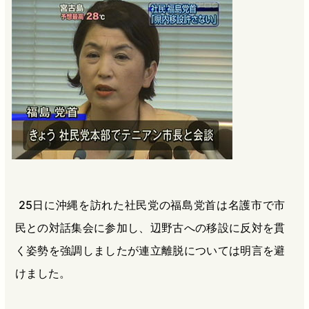
b
n
a
o
a
d
o
s
k
25日に沖縄を訪れた社民党の福島党首は名護市で市
民との対話集会に参加し、辺野古への移設に反対を貫
く姿勢を強調しましたが連立離脱については明言を避
けました。