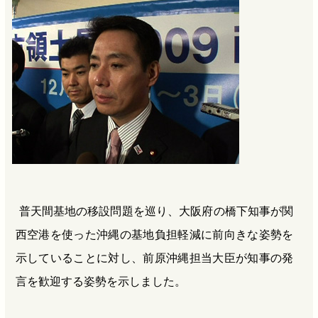
b
n
a
o
a
d
o
s
k
普天間基地の移設問題を巡り、大阪府の橋下知事が関
西空港を使った沖縄の基地負担軽減に前向きな姿勢を
示していることに対し、前原沖縄担当大臣が知事の発
言を歓迎する姿勢を示しました。