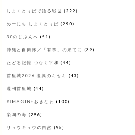
しまくとぅばで語る戦世
(222)
めーにち しまくとぅば
(290)
30のじぶんへ
(51)
沖縄と自衛隊／「有事」の果てに
(39)
たどる記憶 つなぐ平和
(44)
首里城2026 復興のキセキ
(43)
週刊首里城
(44)
#IMAGINEおきなわ
(100)
楽園の海
(296)
リュウキュウの自然
(95)