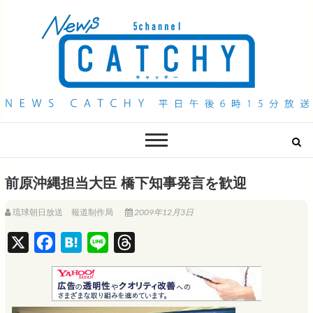
QAB NEWS Headline
キャッチー 月曜〜金曜 午後6時15分放送
前原沖縄担当大臣 橋下知事発言を歓迎
琉球朝日放送 報道制作局
2009年12月3日
X
F
H
L
T
a
a
i
h
c
t
n
r
e
e
e
e