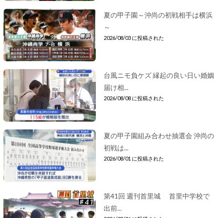
夏の甲子園～沖尚の初戦相手は横浜
～
2026/08/03 に投稿された
台風ニモ負ケズ 縁起の良い日い婚姻
届け相...
2026/08/08 に投稿された
夏の甲子園組み合わせ抽選会 沖尚の
初戦は...
2026/08/01 に投稿された
第41回 週刊首里城 首里中学校で
出前...