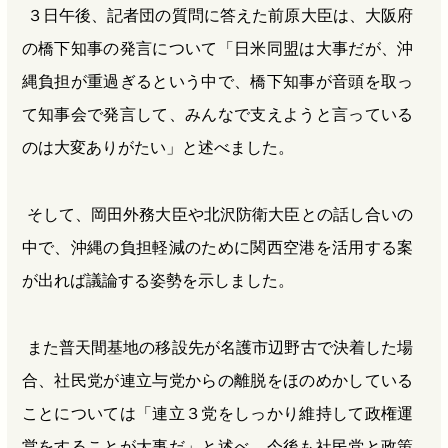
３日午後、記者団の質問に答えた前原大臣は、大阪府
の橋下知事の発言について「日米同盟は大事だが、沖
縄負担が重過ぎるという中で、橋下知事が音頭を取っ
て知事会で発言して、みんなで支えようと言っている
のは大変ありがたい」と述べました。
そして、岡田外務大臣や北沢防衛大臣との話し合いの
中で、沖縄の負担軽減のために関西空港を活用する案
が出れば議論する姿勢を示しました。
また普天間基地の移設先が名護市辺野古で決着した場
合、社民党が連立与党からの離脱をほのめかしている
ことについては「連立３党をしっかり維持して政権運
営をすることが大事だ」と述べ、今後も社民党と政策