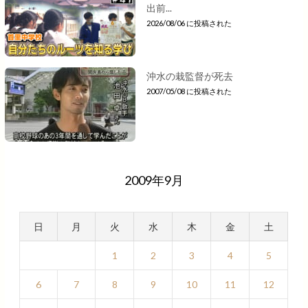
出前...
2026/08/06 に投稿された
沖水の栽監督が死去
2007/05/08 に投稿された
2009年9月
日
月
火
水
木
金
土
1
2
3
4
5
6
7
8
9
10
11
12