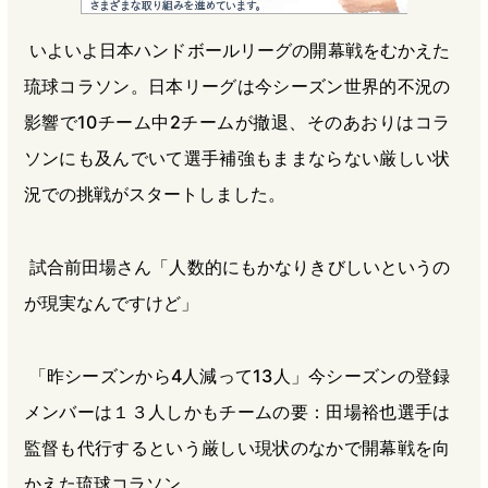
e
e
e
e
いよいよ日本ハンドボールリーグの開幕戦をむかえた
b
n
a
琉球コラソン。日本リーグは今シーズン世界的不況の
o
a
d
o
s
影響で10チーム中2チームが撤退、そのあおりはコラ
k
ソンにも及んでいて選手補強もままならない厳しい状
況での挑戦がスタートしました。
試合前田場さん「人数的にもかなりきびしいというの
が現実なんですけど」
「昨シーズンから4人減って13人」今シーズンの登録
メンバーは１３人しかもチームの要：田場裕也選手は
監督も代行するという厳しい現状のなかで開幕戦を向
かえた琉球コラソン。