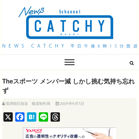
QAB NEWS Headline
キャッチー 月曜〜金曜 午後6時15分放送
Theスポーツ メンバー減 しかし挑む気持ち忘れ
ず
琉球朝日放送 報道制作局
2009年9月7日
X
F
H
L
T
a
a
i
h
c
t
n
r