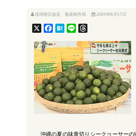
琉球朝日放送 報道制作局
2009年8月17日
X
F
H
L
T
a
a
i
h
c
t
n
r
e
e
e
e
b
n
a
o
a
d
o
s
k
沖縄の夏の味青切りシークヮーサーの