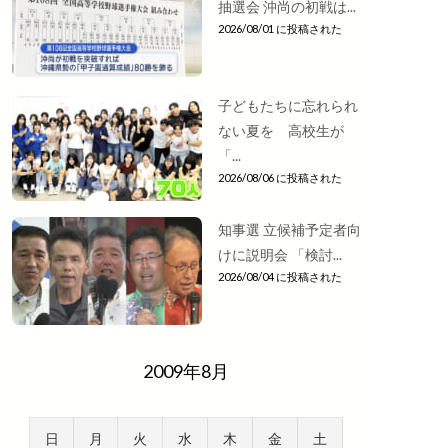
抽選会 沖尚の初戦は...
2026/08/01 に投稿された
子どもたちに忘れられ
ない夏を 高校生が
「...
2026/08/06 に投稿された
知事選 立候補予定者向
けに説明会 「検討...
2026/08/04 に投稿された
2009年8月
日
月
火
水
木
金
土