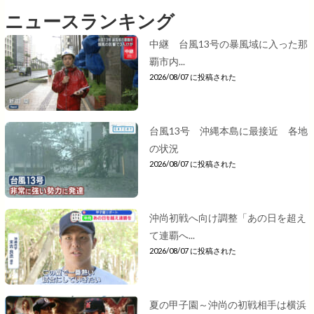
ニュースランキング
中継 台風13号の暴風域に入った那
覇市内...
2026/08/07 に投稿された
台風13号 沖縄本島に最接近 各地
の状況
2026/08/07 に投稿された
沖尚初戦へ向け調整「あの日を超え
て連覇へ...
2026/08/07 に投稿された
夏の甲子園～沖尚の初戦相手は横浜