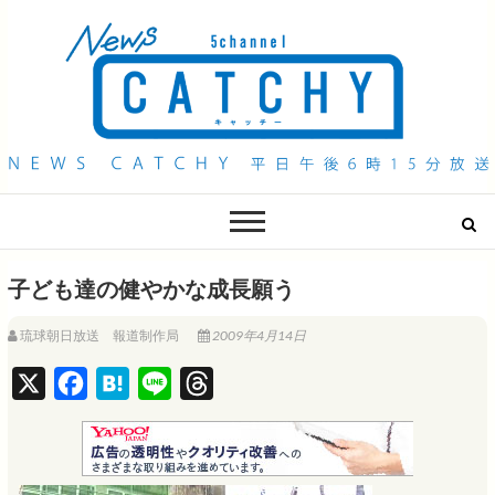
QAB NEWS Headline
キャッチー 月曜〜金曜 午後6時15分放送
子ども達の健やかな成長願う
琉球朝日放送 報道制作局
2009年4月14日
X
F
H
L
T
a
a
i
h
c
t
n
r
e
e
e
e