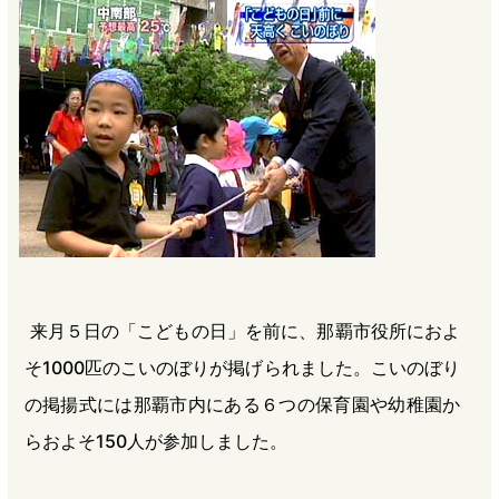
b
n
a
o
a
d
o
s
k
来月５日の「こどもの日」を前に、那覇市役所におよ
そ1000匹のこいのぼりが掲げられました。こいのぼり
の掲揚式には那覇市内にある６つの保育園や幼稚園か
らおよそ150人が参加しました。