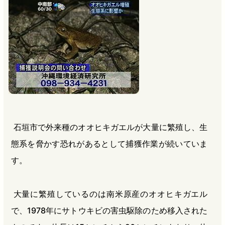
b
n
a
o
a
d
o
s
k
石垣市で外来種のオオヒキガエルが大量に繁殖し、生
態系を脅かす恐れがあるとして捕獲作業が続いていま
す。
大量に繁殖しているのは南米原産のオオヒキガエル
で、1978年にサトウキビの害虫駆除のため移入された