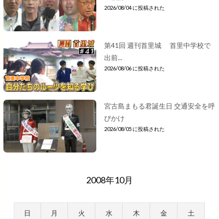
2026/08/04 に投稿された
第41回 週刊首里城 首里中学校で
出前...
2026/08/06 に投稿された
宮古島まもる君誕生日 交通安全を呼
びかけ
2026/08/05 に投稿された
2008年10月
日
月
火
水
木
金
土