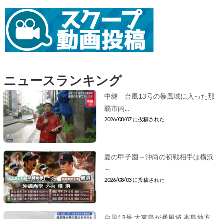
ニュースランキング
中継 台風13号の暴風域に入った那
覇市内...
2026/08/07 に投稿された
夏の甲子園～沖尚の初戦相手は横浜
～
2026/08/03 に投稿された
台風13号 大東島が暴風域 本島地方