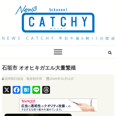
QAB NEWS Headline
キャッチー 月曜〜金曜 午後6時15分放送
石垣市 オオヒキガエル大量繁殖
琉球朝日放送 報道制作局
2008年10月16日
X
F
H
L
T
a
a
i
h
c
t
n
r
e
e
e
e