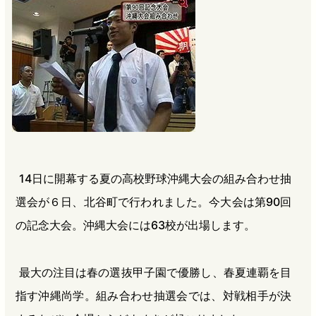
b
n
a
o
a
d
o
s
k
14日に開幕する夏の高校野球沖縄大会の組み合わせ抽
選会が６日、北谷町で行われました。今大会は第90回
の記念大会。沖縄大会には63校が出場します。
最大の注目は春の選抜甲子園で優勝し、春夏連覇を目
指す沖縄尚学。組み合わせ抽選会では、対戦相手が決