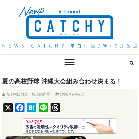
QAB NEWS Headline
キャッチー 月曜〜金曜 午後6時15分放送
夏の高校野球 沖縄大会組み合わせ決まる！
琉球朝日放送 報道制作局
2008年6月6日
X
F
H
L
T
a
a
i
h
c
t
n
r
e
e
e
e