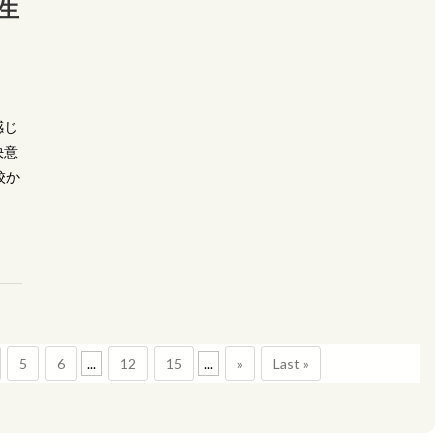
生
感じ
決意
校か
5
6
...
12
15
...
»
Last »