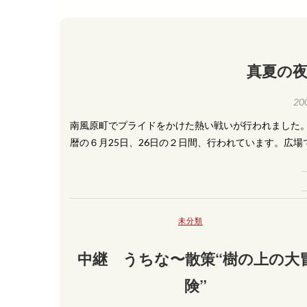
真夏の
20
南風原町でプライドをかけた熱い戦いが行われました。
暦の６月25日、26日の２日間、行われています。広
未分類
中継 うちな〜散策“樹の上の大
険”