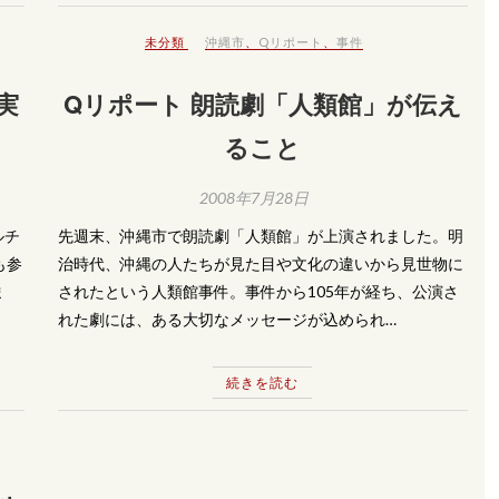
未分類
沖縄市
、
Qリポート
、
事件
実
Qリポート 朗読劇「人類館」が伝え
ること
2008年7月28日
ルチ
先週末、沖縄市で朗読劇「人類館」が上演されました。明
も参
治時代、沖縄の人たちが見た目や文化の違いから見世物に
ま
されたという人類館事件。事件から105年が経ち、公演さ
れた劇には、ある大切なメッセージが込められ…
続きを読む