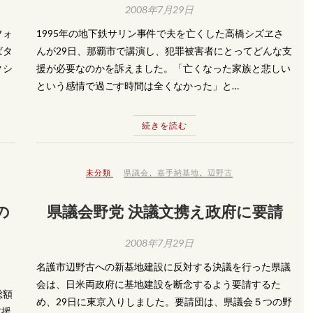
2008年7月29日
フォ
1995年の地下鉄サリン事件で夫を亡くした高橋シズヱさ
ばタ
んが29日、那覇市で講演し、犯罪被害者にとってどんな支
クシ
援が必要なのかを訴えました。「亡くなった家族と悲しい
という感情で過ごす時間は全くなかった」と…
続きを読む
未分類
県議会
、
嘉手納基地
、
辺野古
の
県議会野党 決議文携え政府に要請
2008年7月29日
名護市辺野古への新基地建設に反対する決議を行った県議
会は、日米両政府に基地建設を断念するよう要請するた
総額
め、29日に東京入りしました。要請団は、県議会５つの野
支援