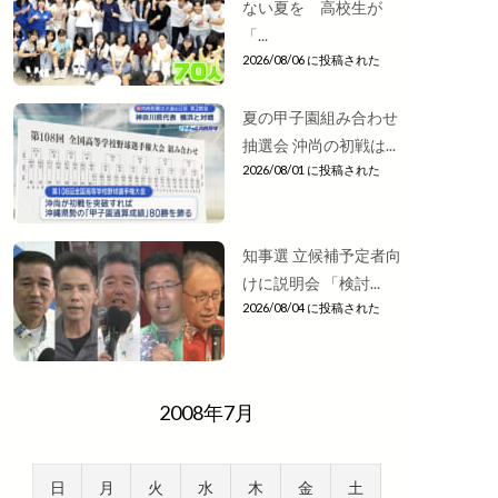
ない夏を 高校生が
「...
2026/08/06 に投稿された
夏の甲子園組み合わせ
抽選会 沖尚の初戦は...
2026/08/01 に投稿された
知事選 立候補予定者向
けに説明会 「検討...
2026/08/04 に投稿された
2008年7月
日
月
火
水
木
金
土