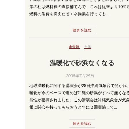
策の柱は燃料費の直接補てんで、これは従来より10％
燃料の消費を抑えた省エネ操業を行っても…
続きを読む
未分類
台風
温暖化で砂浜なくなる
2008年7月29日
地球温暖化に関する講演会が28日沖縄気象台で開かれ
暖化が今のペースで進めば沖縄の砂浜がすべて無くな
能性が指摘されました。この講演会は沖縄気象台が気
報に関心を持ってもらおうと年に２回実施して…
続きを読む