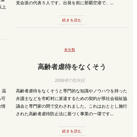
党会派の代表５人です。出発を前に那覇空港で、…
以上
続きを読む
未分類
高齢者虐待をなくそう
2008年7月29日
、温
高齢者虐待をなくそうと専門的な知識やノウハウを持った
る可
弁護士などを市町村に派遣するための契約が県社会福祉協
象情
議会と専門家の間で交わされました。これはおととし施行
された高齢者虐待防止法に基づく事業の一環です…
続きを読む