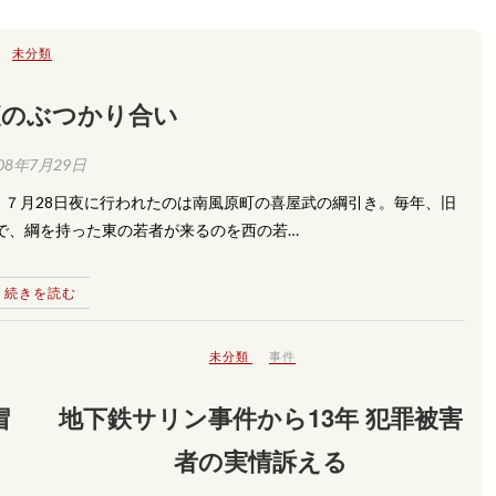
未分類
夜のぶつかり合い
08年7月29日
７月28日夜に行われたのは南風原町の喜屋武の綱引き。毎年、旧
場で、綱を持った東の若者が来るのを西の若…
続きを読む
未分類
事件
冒
地下鉄サリン事件から13年 犯罪被害
者の実情訴える