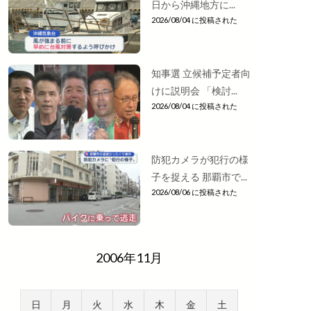
日から沖縄地方に...
2026/08/04 に投稿された
知事選 立候補予定者向
けに説明会 「検討...
2026/08/04 に投稿された
防犯カメラが犯行の様
子を捉える 那覇市で...
2026/08/06 に投稿された
2006年11月
日
月
火
水
木
金
土