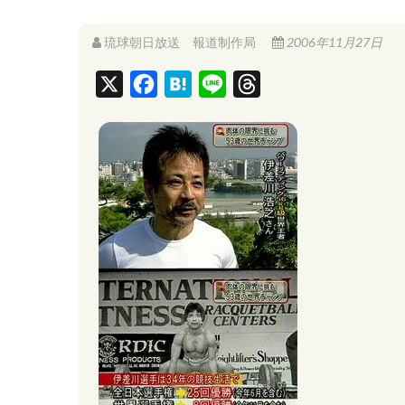
琉球朝日放送 報道制作局
2006年11月27日
X
F
H
L
T
a
a
i
h
c
t
n
r
e
e
e
e
b
n
a
o
a
d
o
s
k