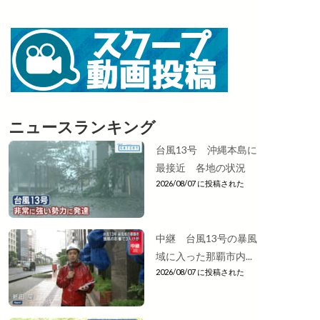
ニュースランキング
台風13号 沖縄本島に
最接近 各地の状況
2026/08/07 に投稿された
中継 台風13号の暴風
域に入った那覇市内...
2026/08/07 に投稿された