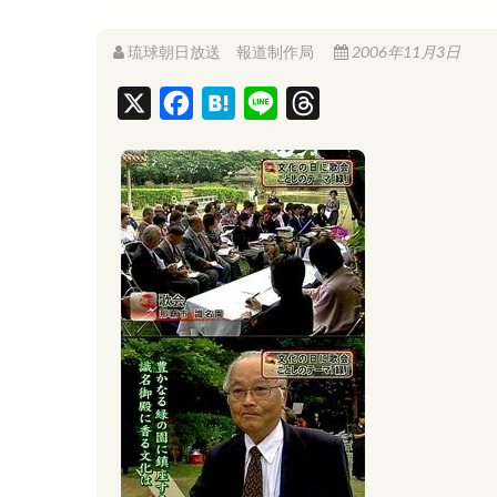
琉球朝日放送 報道制作局
2006年11月3日
X
F
H
L
T
a
a
i
h
c
t
n
r
e
e
e
e
b
n
a
o
a
d
o
s
k