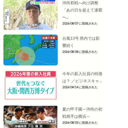
沖尚初戦へ向け調整
「あの日を超えて連覇
へ...
2026/08/07 に投稿された
台風13号 県内では影
響続く
2026/08/08 に投稿された
今年の新入社員の特徴
は？ ／ビジネスキャ...
2026/04/14 に投稿された
夏の甲子園～沖尚の初
戦相手は横浜～
2026/08/03 に投稿された