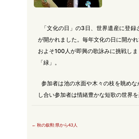
「文化の日」の3日、世界遺産に登録
が開かれました。毎年文化の日に開かれ
およそ100人が即興の歌詠みに挑戦し
「緑」。
参加者は池の水面や木々の枝を眺めな
し合い参加者は情緒豊かな短歌の世界を
←
秋の叙勲 県から43人