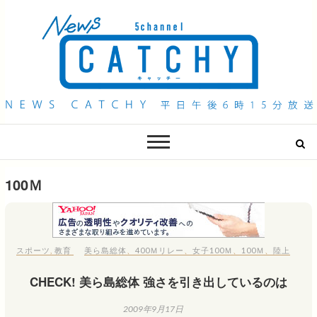
QAB NEWS Headline
キャッチー 月曜〜金曜 午後6時15分放送
100Ｍ
スポーツ
,
教育
美ら島総体
、
400Ｍリレー
、
女子100Ｍ
、
100Ｍ
、
陸上
CHECK! 美ら島総体 強さを引き出しているのは
2009年9月17日