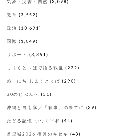
気象・災害・自然
(3,098)
教育
(3,552)
政治
(10,691)
国際
(1,849)
リポート
(3,351)
しまくとぅばで語る戦世
(222)
めーにち しまくとぅば
(290)
30のじぶんへ
(51)
沖縄と自衛隊／「有事」の果てに
(39)
たどる記憶 つなぐ平和
(44)
首里城2026 復興のキセキ
(43)