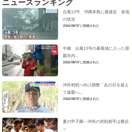
ニュースランキング
台風13号 沖縄本島に最接近 各地
の状況
2026/08/07 に投稿された
中継 台風13号の暴風域に入った那
覇市内...
2026/08/07 に投稿された
沖尚初戦へ向け調整「あの日を超え
て連覇へ...
2026/08/07 に投稿された
夏の甲子園～沖尚の初戦相手は横浜
～