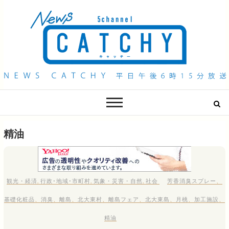
QAB NEWS Headline
キャッチー 月曜〜金曜 午後6時15分放送
精油
観光・経済
,
行政･地域･市町村
,
気象・災害・自然
,
社会
芳香消臭スプレー
、
基礎化粧品
、
消臭
、
離島
、
北大東村
、
離島フェア
、
北大東島
、
月桃
、
加工施設
、
精油