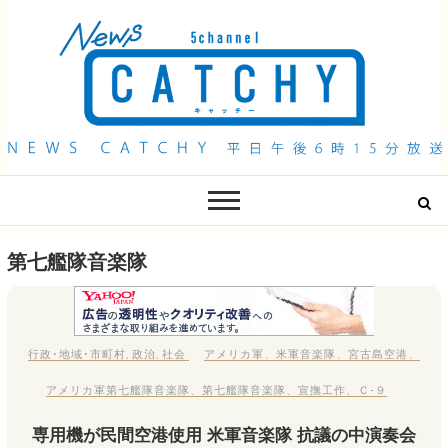
QAB NEWS Headline
キャッチー 月曜〜金曜 午後6時15分放送
第七艦隊音楽隊
行政･地域･市町村
,
政治
,
社会
アメリカ軍
、
米軍音楽隊
、
宮古島空港
、
アメリカ軍第七艦隊音楽隊
、
第七艦隊音楽隊
、
宣撫工作
、
Ｃ‐９
専用機が民間空港使用 米軍音楽隊 抗議の中演奏会