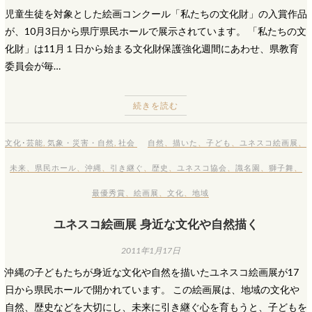
児童生徒を対象とした絵画コンクール「私たちの文化財」の入賞作品
が、10月3日から県庁県民ホールで展示されています。 「私たちの文
化財」は11月１日から始まる文化財保護強化週間にあわせ、県教育
委員会が毎…
続きを読む
文化･芸能
,
気象・災害・自然
,
社会
自然
、
描いた
、
子ども
、
ユネスコ絵画展
、
未来
、
県民ホール
、
沖縄
、
引き継ぐ
、
歴史
、
ユネスコ協会
、
識名園
、
獅子舞
、
最優秀賞
、
絵画展
、
文化
、
地域
ユネスコ絵画展 身近な文化や自然描く
2011年1月17日
沖縄の子どもたちが身近な文化や自然を描いたユネスコ絵画展が17
日から県民ホールで開かれています。 この絵画展は、地域の文化や
自然、歴史などを大切にし、未来に引き継ぐ心を育もうと、子どもを