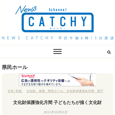
QAB NEWS Headline
キャッチー 月曜〜金曜 午後6時15分放送
県民ホール
文化･芸能
文化財
、
保護
、
県民ホール
、
文化財保護強化月間
、
県庁
文化財保護強化月間 子どもたちが描く文化財
2011年10月31日