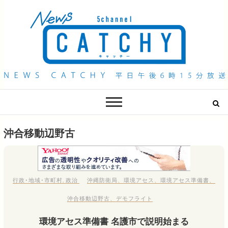
QAB NEWS Headline
キャッチー 月曜〜金曜 午後6時15分放送
沖合移動辺野古
行政･地域･市町村
,
政治
沖縄防衛局
、
環境アセス
、
環境アセス準備書
、
沖合移動辺野古
、
デモフライト
環境アセス準備書 名護市で説明始まる