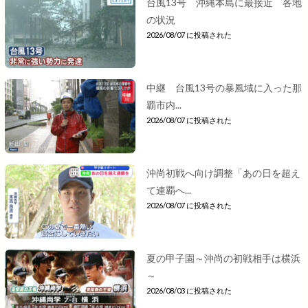
台風13号 沖縄本島に最接近 各地
の状況
2026/08/07 に投稿された
中継 台風13号の暴風域に入った那
覇市内...
2026/08/07 に投稿された
沖尚初戦へ向け調整「あの日を超え
て連覇へ...
2026/08/07 に投稿された
夏の甲子園～沖尚の初戦相手は横浜
～
2026/08/03 に投稿された