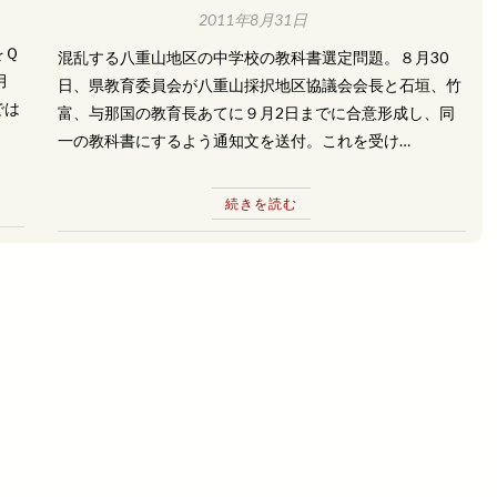
2011年8月31日
をＱ
混乱する八重山地区の中学校の教科書選定問題。８月30
月
日、県教育委員会が八重山採択地区協議会会長と石垣、竹
では
富、与那国の教育長あてに９月2日までに合意形成し、同
一の教科書にするよう通知文を送付。これを受け…
続きを読む