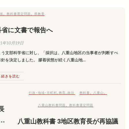
省
、
教科書選定問題
、
県教委
科省に文書で報告へ
11年10月19日
ょう文部科学省に対し、「採択は、八重山地区の当事者が判断すべ
針を決定しました。 膠着状態が続く八重山地…
続きを読む
行政･地域･市町村
,
教育
,
政治
教科書
、
八重山
、
八重山教科書問題
、
教科書選定問題
長
ば
八重山教科書 3地区教育長が再協議