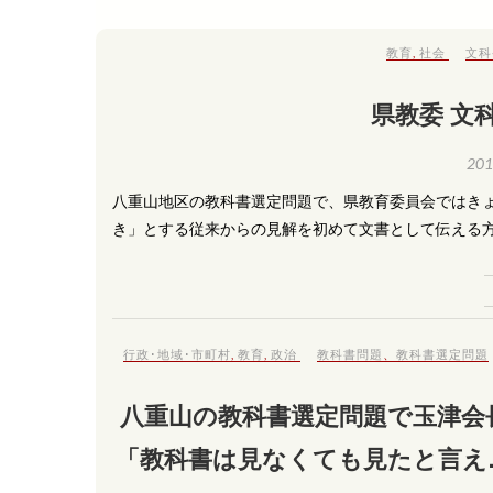
教育
,
社会
文科
県教委 文
20
八重山地区の教科書選定問題で、県教育委員会ではき
き」とする従来からの見解を初めて文書として伝える方
行政･地域･市町村
,
教育
,
政治
教科書問題
、
教科書選定問題
八重山の教科書選定問題で玉津会
「教科書は見なくても見たと言え