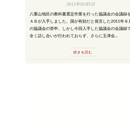
いい」と発言
2011年10月5日
八重山地区の教科書選定作業を行った協議会の会議録
ＡＢが入手しました。国が有効だと発言した2011年８
の協議会の答申。しかし今回入手した協議会の会議録
全く話し合いが行われておらず、さらに玉津会…
続きを読む