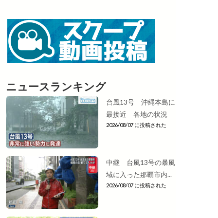
ニュースランキング
台風13号 沖縄本島に
最接近 各地の状況
2026/08/07 に投稿された
中継 台風13号の暴風
域に入った那覇市内...
2026/08/07 に投稿された