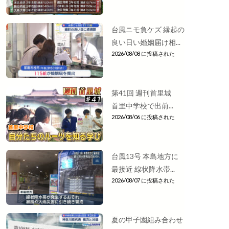
台風ニモ負ケズ 縁起の
良い日い婚姻届け相...
2026/08/08 に投稿された
第41回 週刊首里城
首里中学校で出前...
2026/08/06 に投稿された
台風13号 本島地方に
最接近 線状降水帯...
2026/08/07 に投稿された
夏の甲子園組み合わせ