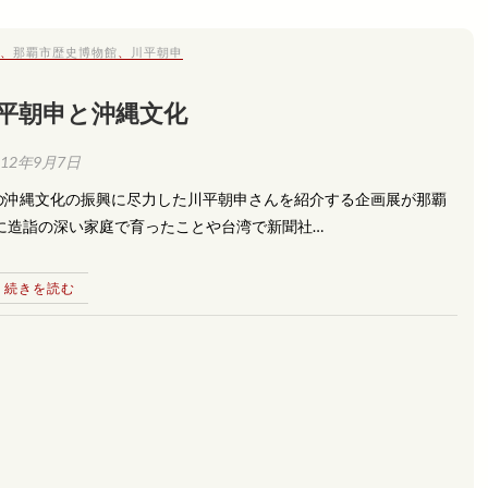
、
那覇市歴史博物館
、
川平朝申
川平朝申と沖縄文化
012年9月7日
の沖縄文化の振興に尽力した川平朝申さんを紹介する企画展が那覇
に造詣の深い家庭で育ったことや台湾で新聞社…
続きを読む