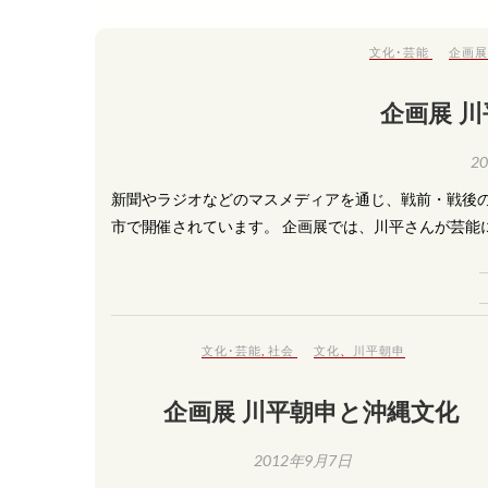
文化･芸能
企画展
企画展 
2
新聞やラジオなどのマスメディアを通じ、戦前・戦後
市で開催されています。 企画展では、川平さんが芸能
文化･芸能
,
社会
文化
、
川平朝申
企画展 川平朝申と沖縄文化
2012年9月7日