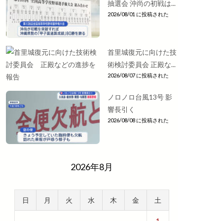
抽選会 沖尚の初戦は...
2026/08/01 に投稿された
首里城復元に向けた技
術検討委員会 正殿な...
2026/08/07 に投稿された
ノロノロ台風13号 影
響長引く
2026/08/08 に投稿された
2026年8月
日
月
火
水
木
金
土
1