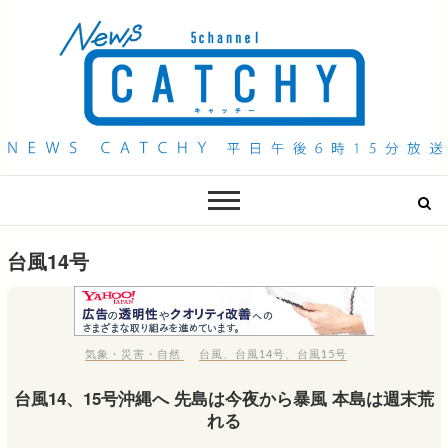
QAB NEWS Headline
キャッチー 月曜〜金曜 午後6時15分放送
台風14号
気象・災害・自然
台風
、
台風14号
、
台風15号
台風14、15号沖縄へ 先島は今夜から暴風 本島は週末荒
れる