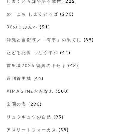
しまくとぅばで語る戦世
(222)
めーにち しまくとぅば
(290)
30のじぶんへ
(51)
沖縄と自衛隊／「有事」の果てに
(39)
たどる記憶 つなぐ平和
(44)
首里城2026 復興のキセキ
(43)
週刊首里城
(44)
#IMAGINEおきなわ
(100)
楽園の海
(296)
リュウキュウの自然
(95)
アスリートフォーカス
(58)