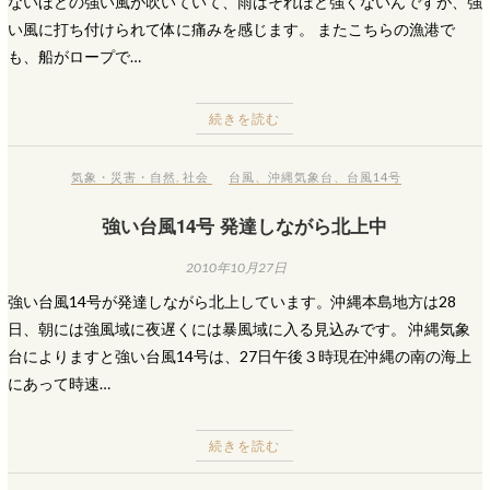
ないほどの強い風が吹いていて、雨はそれほど強くないんですが、強
い風に打ち付けられて体に痛みを感じます。 またこちらの漁港で
も、船がロープで…
続きを読む
気象・災害・自然
,
社会
台風
、
沖縄気象台
、
台風14号
強い台風14号 発達しながら北上中
2010年10月27日
強い台風14号が発達しながら北上しています。沖縄本島地方は28
日、朝には強風域に夜遅くには暴風域に入る見込みです。 沖縄気象
台によりますと強い台風14号は、27日午後３時現在沖縄の南の海上
にあって時速…
続きを読む