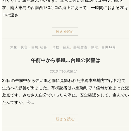
っくりと北東へ進んでいます。 非常に強い台風14号は午後７時現
在、南大東島の西南西150キロの海上にあって、一時間におよそ20キ
ロの速さ…
続きを読む
気象・災害・自然
,
社会
休校
、
台風
、
那覇空港
、
停電
、
台風14号
午前中から暴風…台風の影響は
2010年10月28日
28日の午前中から強い風と雨に見舞われた沖縄本島地方では各地で
生活への影響が出ました。草柳記者は八重瀬町で「信号が止まった交
差点です。みなさん自分でいったん停止、安全確認をして、進んでい
たんですが、今…
続きを読む