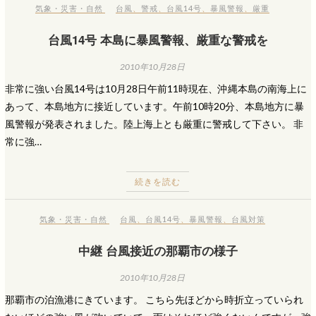
気象・災害・自然
台風
、
警戒
、
台風14号
、
暴風警報
、
厳重
台風14号 本島に暴風警報、厳重な警戒を
2010年10月28日
非常に強い台風14号は10月28日午前11時現在、沖縄本島の南海上に
あって、本島地方に接近しています。午前10時20分、本島地方に暴
風警報が発表されました。陸上海上とも厳重に警戒して下さい。 非
常に強…
続きを読む
気象・災害・自然
台風
、
台風14号
、
暴風警報
、
台風対策
中継 台風接近の那覇市の様子
2010年10月28日
那覇市の泊漁港にきています。 こちら先ほどから時折立っていられ