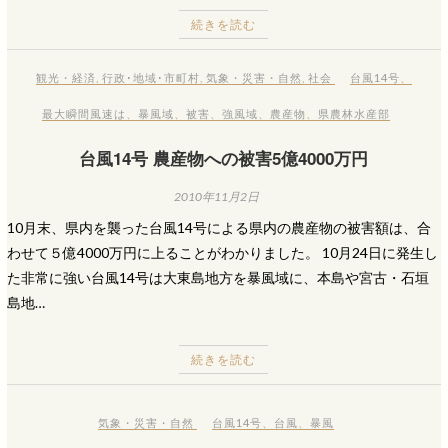
続きを読む
観光・経済
,
行政･地域･市町村
,
気象・災害・自然
,
社会
台風14号
、
最大瞬間風速は
、
暴風域
、
被害
、
強風域
、
農産物
、
県農林水産部
台風14号 農産物への被害5億4000万円
2010年11月2日
10月末、県内を襲った台風14号による県内の農産物の被害額は、合
わせて５億4000万円に上ることがわかりました。 10月24日に発生し
た非常に強い台風14号は大東島地方を暴風域に、本島や宮古・石垣
島地…
続きを読む
気象・災害・自然
台風14号
、
台風
、
暴風