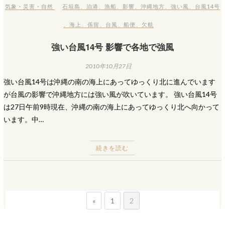
気象・災害・自然
石垣島
、
泊港
、
漁船
、
影響
、
沖縄地方
、
強い風
、
台風14号
、
海上
、
係留
、
台風
、
船便
、
欠航
強い台風14号 影響で各地で強風
2010年10月27日
強い台風14号は沖縄の南の海上にあってゆっくり北に進んでいます
が台風の影響で沖縄地方には強い風が吹いています。 強い台風14号
は27日午前9時現在、沖縄の南の海上にあってゆっくり北へ向かって
います。中…
続きを読む
«
1
2