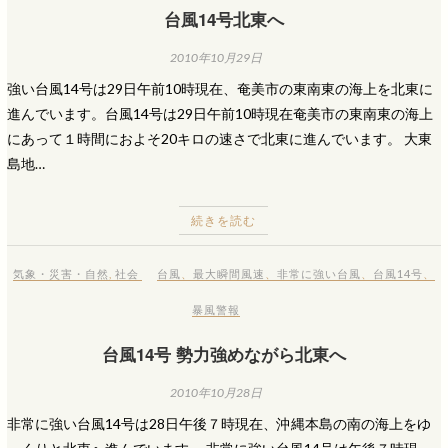
台風14号北東へ
2010年10月29日
強い台風14号は29日午前10時現在、奄美市の東南東の海上を北東に
進んでいます。台風14号は29日午前10時現在奄美市の東南東の海上
にあって１時間におよそ20キロの速さで北東に進んでいます。 大東
島地…
続きを読む
気象・災害・自然
,
社会
台風
、
最大瞬間風速
、
非常に強い台風
、
台風14号
、
暴風警報
台風14号 勢力強めながら北東へ
2010年10月28日
非常に強い台風14号は28日午後７時現在、沖縄本島の南の海上をゆ