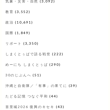
気象・災害・自然
(3,092)
教育
(3,552)
政治
(10,691)
国際
(1,849)
リポート
(3,350)
しまくとぅばで語る戦世
(222)
めーにち しまくとぅば
(290)
30のじぶんへ
(51)
沖縄と自衛隊／「有事」の果てに
(39)
たどる記憶 つなぐ平和
(44)
首里城2026 復興のキセキ
(43)