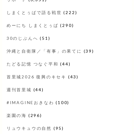
しまくとぅばで語る戦世
(222)
めーにち しまくとぅば
(290)
30のじぶんへ
(51)
沖縄と自衛隊／「有事」の果てに
(39)
たどる記憶 つなぐ平和
(44)
首里城2026 復興のキセキ
(43)
週刊首里城
(44)
#IMAGINEおきなわ
(100)
楽園の海
(296)
リュウキュウの自然
(95)