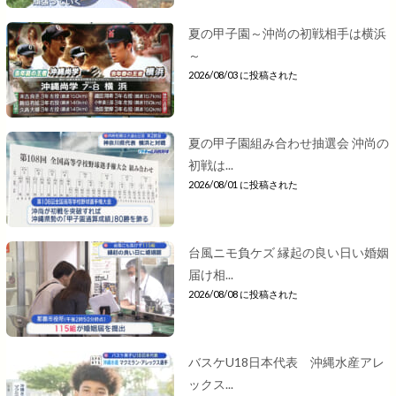
夏の甲子園～沖尚の初戦相手は横浜
～
2026/08/03 に投稿された
夏の甲子園組み合わせ抽選会 沖尚の
初戦は...
2026/08/01 に投稿された
台風ニモ負ケズ 縁起の良い日い婚姻
届け相...
2026/08/08 に投稿された
バスケU18日本代表 沖縄水産アレ
ックス...