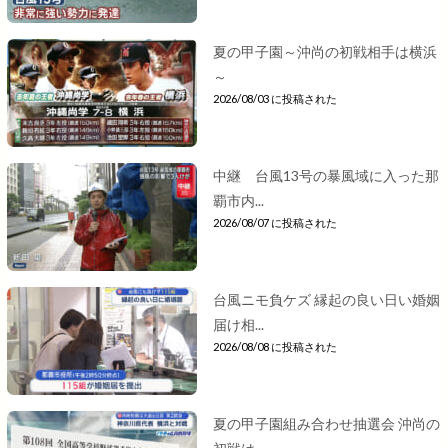
夏の甲子園～沖尚の初戦相手は横浜
～
2026/08/03 に投稿された
中継 台風13号の暴風域に入った那
覇市内...
2026/08/07 に投稿された
台風ニモ負ケズ 縁起の良い日い婚姻
届け相...
2026/08/08 に投稿された
夏の甲子園組み合わせ抽選会 沖尚の