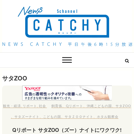
QAB NEWS Headline
キャッチー 月曜〜金曜 午後6時15分放送
サタZOO
観光・経済
,
リポート
,
社会
飼育係
、
Qリポート
、
沖縄こどもの国
、
サタZOO
、
サタズーナイト
、
こどもの国
、
サタＺＯＯナイト
、
ホタル観察会
Qリポート サタZOO（ズー）ナイトにワクワク!