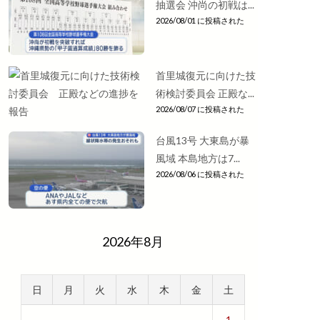
抽選会 沖尚の初戦は...
2026/08/01 に投稿された
首里城復元に向けた技
術検討委員会 正殿な...
2026/08/07 に投稿された
台風13号 大東島が暴
風域 本島地方は7...
2026/08/06 に投稿された
2026年8月
日
月
火
水
木
金
土
1