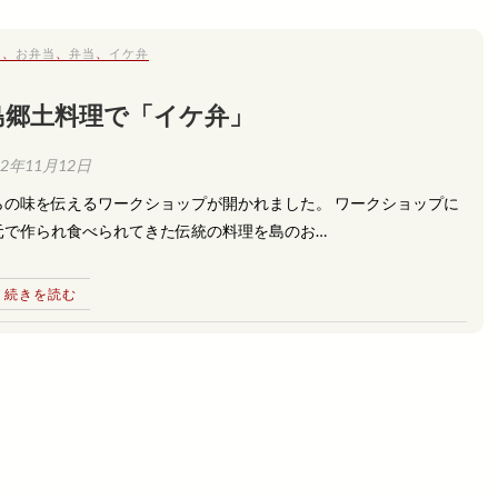
島
、
お弁当
、
弁当
、
イケ弁
島郷土料理で「イケ弁」
12年11月12日
の味を伝えるワークショップが開かれました。 ワークショップに
元で作られ食べられてきた伝統の料理を島のお…
続きを読む