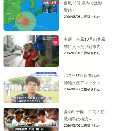
台風13号 県内では影
響続く
2026/08/08 に投稿された
中継 台風13号の暴風
域に入った那覇市内...
2026/08/07 に投稿された
バスケU18日本代表
沖縄水産アレックス...
2026/04/27 に投稿された
夏の甲子園～沖尚の初
戦相手は横浜～
2026/08/03 に投稿された