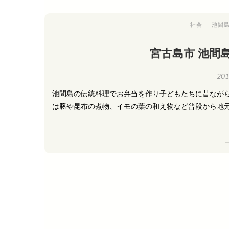
社会
池間
宮古島市 池間
20
池間島の伝統料理でお弁当を作り子どもたちに昔ながら
は豚や昆布の煮物、イモの葉の和え物など普段から地