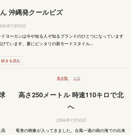
ん 沖縄発クールビズ
006年7月10日
ンドヨーカンは今や知る人ぞ知るブランドのひとつになっています
浴びています。夏にピッタリの新モードスタイル…
続きを読む
未分類
台風
球
高さ250メートル 時速110キロで北
へ
2006年7月10日
た高
竜巻の映像が入ってきました。台風一過の南の海での出来