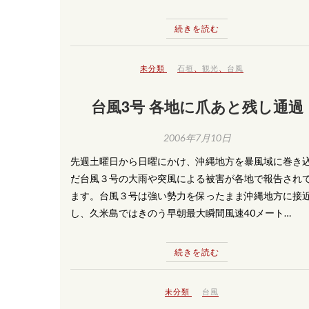
続きを読む
未分類
石垣
、
観光
、
台風
台風3号 各地に爪あと残し通過
2006年7月10日
先週土曜日から日曜にかけ、沖縄地方を暴風域に巻き
だ台風３号の大雨や突風による被害が各地で報告され
ます。台風３号は強い勢力を保ったまま沖縄地方に接
し、久米島ではきのう早朝最大瞬間風速40メート…
続きを読む
未分類
台風