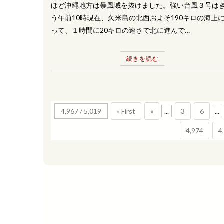
ほど沖縄地方は暴風域を抜けました。強い台風３号は
う午前10時現在、久米島の北西およそ190キロの海上
って、１時間に20キロの速さで北に進んで…
続きを読む
4,967 / 5,019
« First
«
...
3
6
...
4,974
4