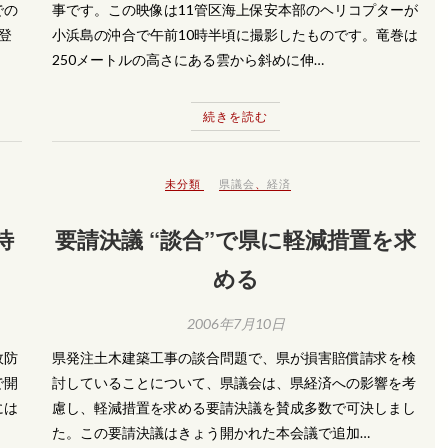
での
事です。この映像は11管区海上保安本部のヘリコプターが
登
小浜島の沖合で午前10時半頃に撮影したものです。竜巻は
250メートルの高さにある雲から斜めに伸…
続きを読む
未分類
県議会
、
経済
待
要請決議 “談合”で県に軽減措置を求
める
2006年7月10日
故防
県発注土木建築工事の談合問題で、県が損害賠償請求を検
で開
討していることについて、県議会は、県経済への影響を考
には
慮し、軽減措置を求める要請決議を賛成多数で可決しまし
た。この要請決議はきょう開かれた本会議で追加…