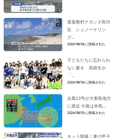
渡嘉敷村ナガンヌ島付
近 シュノーケリン
グ...
2026/08/06 に投稿された
子どもたちに忘れられ
ない夏を 高校生が
「...
2026/08/06 に投稿された
台風13号が大東島地方
に接近 今後は本島...
2026/08/05 に投稿された
きょう開幕！夏の甲子