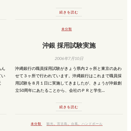
続きを読む
未分類
沖銀 採用試験実施
2006年7月10日
込ん
沖縄銀行の職員採用試験がきょう県内２ヶ所と東京のあわ
てい
せて３ヶ所で行われています。沖縄銀行はこれまで職員採
近
用試験を８月１日に実施してきましたが、きょうが沖銀創
立50周年にあたることから、会社のＰＲと学生…
続きを読む
未分類
観光
、
宮古島
、
台風
、
ハンドボール