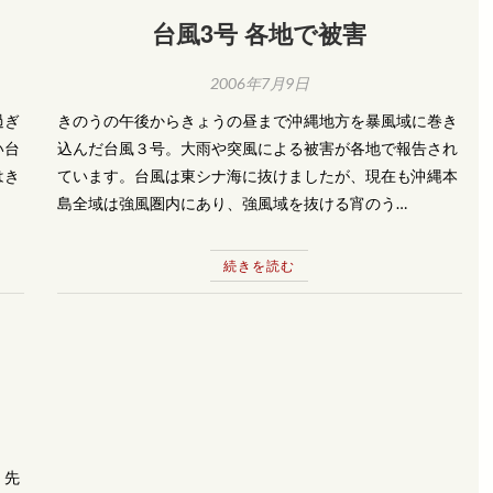
台風3号 各地で被害
2006年7月9日
過ぎ
きのうの午後からきょうの昼まで沖縄地方を暴風域に巻き
い台
込んだ台風３号。大雨や突風による被害が各地で報告され
はき
ています。台風は東シナ海に抜けましたが、現在も沖縄本
島全域は強風圏内にあり、強風域を抜ける宵のう…
続きを読む
る
、先