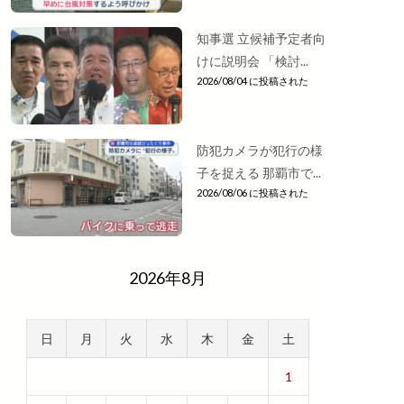
知事選 立候補予定者向
けに説明会 「検討...
2026/08/04 に投稿された
防犯カメラが犯行の様
子を捉える 那覇市で...
2026/08/06 に投稿された
2026年8月
日
月
火
水
木
金
土
1