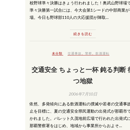
校野球準々決勝はきょう行われました！奥武山野球場
準々決勝第一試合には、今大会第1シードの中部商業が
場。今日も野球部110人の大応援団が陣取…
続きを読む
未分類
交通事故
、
警察
、
飲酒運転
交通安全 ちょっと一杯 鈍る判断 
つ地獄
2006年7月10日
依然、多発傾向にある飲酒運転の撲滅や若者の交通事
止を目標に、夏の交通安全県民運動の出発式が那覇市
かれました。パレット久茂地前広場で行われた出発式
那覇警察署をはじめ、地域から事業所からおよそ…