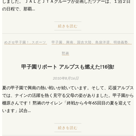
しました。 ＪＡＬとＪＴＡグループが企画したツアーは、１泊２日
の日程で、那覇…
続きを読む
めざせ甲子園！
,
スポーツ
甲子園
、
興南
、
国吉大陸
、
島袋洋奨
、
明徳義塾
、
黙祷
甲子園リポート アルプスも燃えた!16強!
2010年8月16日
夏の甲子園で興南の熱い戦いが続いています。そして、応援アルプス
では、ナインの活躍を熱く見守る父母の姿がありました。甲子園から
棚原さんです！ 黙祷のサイレン「終戦から今年65回目の夏を迎えて
います」試合…
続きを読む