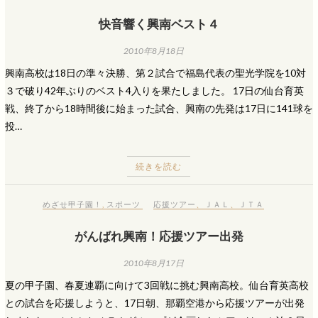
快音響く興南ベスト４
2010年8月18日
興南高校は18日の準々決勝、第２試合で福島代表の聖光学院を10対
３で破り42年ぶりのベスト4入りを果たしました。 17日の仙台育英
戦、終了から18時間後に始まった試合、興南の先発は17日に141球を
投…
続きを読む
めざせ甲子園！
,
スポーツ
応援ツアー
、
ＪＡＬ
、
ＪＴＡ
がんばれ興南！応援ツアー出発
2010年8月17日
夏の甲子園、春夏連覇に向けて3回戦に挑む興南高校。仙台育英高校
との試合を応援しようと、17日朝、那覇空港から応援ツアーが出発