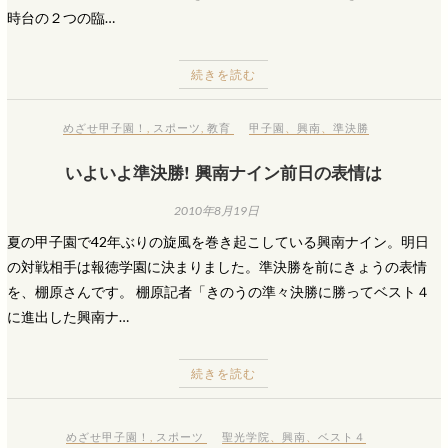
時台の２つの臨…
続きを読む
めざせ甲子園！
,
スポーツ
,
教育
甲子園
、
興南
、
準決勝
いよいよ準決勝! 興南ナイン前日の表情は
2010年8月19日
夏の甲子園で42年ぶりの旋風を巻き起こしている興南ナイン。明日
の対戦相手は報徳学園に決まりました。準決勝を前にきょうの表情
を、棚原さんです。 棚原記者「きのうの準々決勝に勝ってベスト４
に進出した興南ナ…
続きを読む
めざせ甲子園！
,
スポーツ
聖光学院
、
興南
、
ベスト４