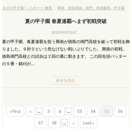
めざせ甲子園！
,
スポーツ
,
教育
興南
、
初戦突破
、
鳴門
、
明徳義塾
、
甲子園
夏の甲子園 春夏連覇へまず初戦突破
2010年8月10日
夏の甲子園、春夏連覇を狙う興南が徳島の鳴門高校を破って初戦を飾
りました。９対０という危なげない戦いぶりでした。 興南の初戦、
徳島鳴門高校との試合は２回の裏に動きます。 この回先頭バッター
の５番・銘刈が…
続きを読む
« First
«
...
3
6
...
53
54
55
56
57
58
...
»
Last »