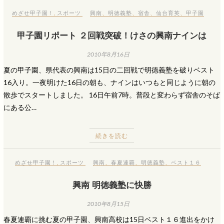
めざせ甲子園！
,
スポーツ
興南
、
明徳義塾
、
宿舎
、
仙台育英
、
甲子園
甲子園リポート ２回戦突破！けさの興南ナインは
2010年8月16日
夏の甲子園、県代表の興南は15日の二回戦で明徳義塾を破りベスト
16入り。一夜明けた16日の朝も、ナインはいつもと同じように朝の
散歩でスタートしました。 16日午前7時。普段と変わらず宿舎のそば
にある公…
続きを読む
めざせ甲子園！
,
スポーツ
興南
、
春夏連覇
、
明徳義塾
、
ベスト１６
興南 明徳義塾に快勝
2010年8月15日
春夏連覇に挑む夏の甲子園、興南高校は15日ベスト１６進出をかけ