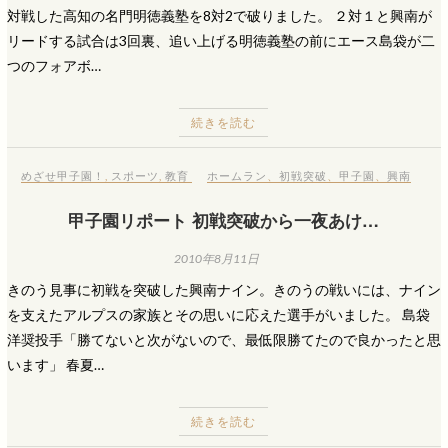
対戦した高知の名門明徳義塾を8対2で破りました。 ２対１と興南が
リードする試合は3回裏、追い上げる明徳義塾の前にエース島袋が二
つのフォアボ…
続きを読む
めざせ甲子園！
,
スポーツ
,
教育
ホームラン
、
初戦突破
、
甲子園
、
興南
甲子園リポート 初戦突破から一夜あけ…
2010年8月11日
きのう見事に初戦を突破した興南ナイン。きのうの戦いには、ナイン
を支えたアルプスの家族とその思いに応えた選手がいました。 島袋
洋奨投手「勝てないと次がないので、最低限勝てたので良かったと思
います」 春夏…
続きを読む