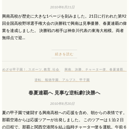
2010年8月21日
興南高校が歴史に大きな1ページを刻みました。21日に行われた第92
回全国高校野球選手権大会の決勝戦で興南は見事優勝、春夏連覇の偉
業を達成しました。 決勝戦の相手は神奈川代表の東海大相模。両者
無得点で迎…
続きを読む
めざせ甲子園！
,
スポーツ
,
教育
,
社会
興南
、
決勝
、
チャーター便
、
春夏連覇
、
逆転
、
報徳学園
、
アルプス
、
甲子園
春夏連覇へ 見事な逆転劇!決勝へ
2010年8月20日
夏の甲子園で健闘する興南高校への応援を含め、朝からの表情です。
那覇空港からは応援ツアーが出発しました。 このツアーは１泊２日
の日程で、那覇と関西空港間を結ぶ臨時チャーター便を運航。午前６