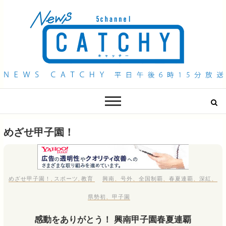
QAB NEWS Headline
キャッチー 月曜〜金曜 午後6時15分放送
めざせ甲子園！
めざせ甲子園！
,
スポーツ
,
教育
興南
、
号外
、
全国制覇
、
春夏連覇
、
深紅
、
県勢初
、
甲子園
感動をありがとう！ 興南甲子園春夏連覇