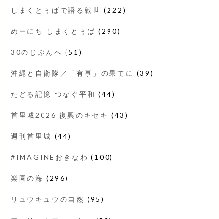
しまくとぅばで語る戦世
(222)
めーにち しまくとぅば
(290)
30のじぶんへ
(51)
沖縄と自衛隊／「有事」の果てに
(39)
たどる記憶 つなぐ平和
(44)
首里城2026 復興のキセキ
(43)
週刊首里城
(44)
#IMAGINEおきなわ
(100)
楽園の海
(296)
リュウキュウの自然
(95)