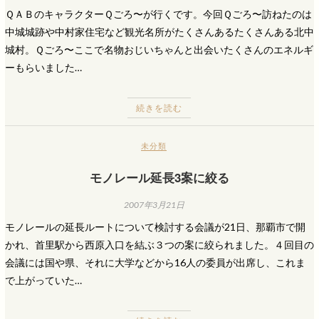
ＱＡＢのキャラクターＱごろ〜が行くです。今回Ｑごろ〜訪ねたのは
中城城跡や中村家住宅など観光名所がたくさんあるたくさんある北中
城村。Ｑごろ〜ここで名物おじいちゃんと出会いたくさんのエネルギ
ーもらいました…
続きを読む
未分類
モノレール延長3案に絞る
2007年3月21日
モノレールの延長ルートについて検討する会議が21日、那覇市で開
かれ、首里駅から西原入口を結ぶ３つの案に絞られました。４回目の
会議には国や県、それに大学などから16人の委員が出席し、これま
で上がっていた…