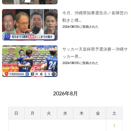
今月、沖縄県知事選告示／各陣営の
動きと構...
2026/08/03 に投稿された
サッカー天皇杯県予選決勝～沖縄サ
ッカー界...
2026/08/03 に投稿された
2026年8月
日
月
火
水
木
金
土
1