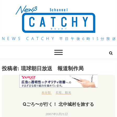
QAB NEWS Headline
キャッチー 月曜〜金曜 午後6時15分放送
投稿者:
琉球朝日放送 報道制作局
未分類
石垣
、
観光
Qごろ〜が行く！ 北中城村を旅する
2007年3月21日