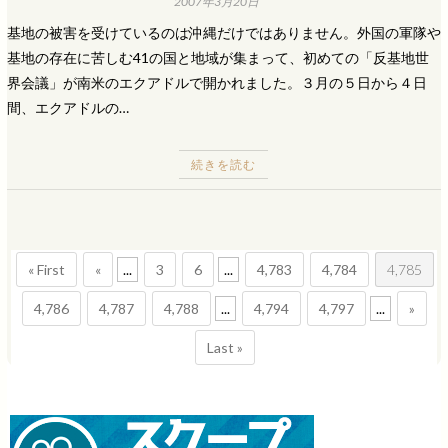
2007年3月20日
基地の被害を受けているのは沖縄だけではありません。外国の軍隊や
基地の存在に苦しむ41の国と地域が集まって、初めての「反基地世
界会議」が南米のエクアドルで開かれました。３月の５日から４日
間、エクアドルの…
続きを読む
« First
«
...
3
6
...
4,783
4,784
4,785
4,786
4,787
4,788
...
4,794
4,797
...
»
Last »