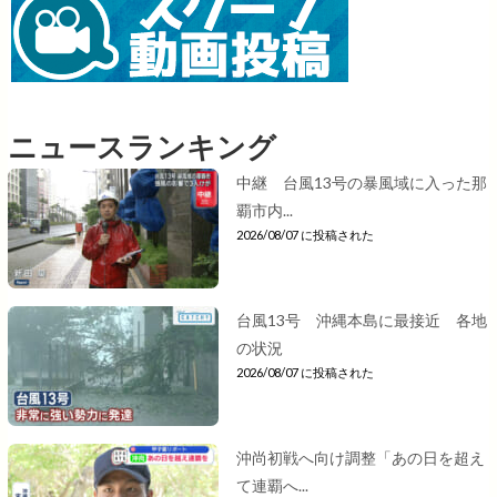
ニュースランキング
中継 台風13号の暴風域に入った那
覇市内...
2026/08/07 に投稿された
台風13号 沖縄本島に最接近 各地
の状況
2026/08/07 に投稿された
沖尚初戦へ向け調整「あの日を超え
て連覇へ...