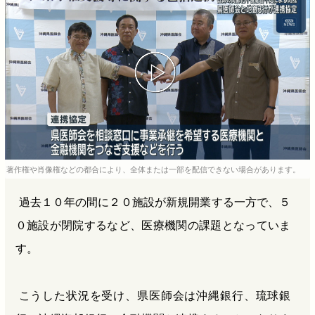
b
n
a
o
a
d
o
s
k
著作権や肖像権などの都合により、全体または一部を配信できない場合があります。
過去１０年の間に２０施設が新規開業する一方で、５
０施設が閉院するなど、医療機関の課題となっていま
す。
こうした状況を受け、県医師会は沖縄銀行、琉球銀