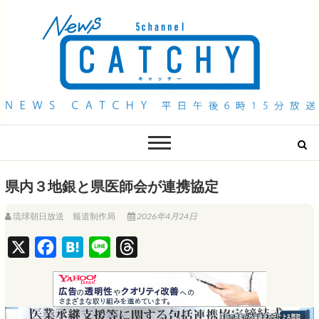
QAB NEWS Headline
キャッチー 月曜〜金曜 午後6時15分放送
県内３地銀と県医師会が連携協定
琉球朝日放送 報道制作局
2026年4月24日
X
F
H
L
T
a
a
i
h
c
t
n
r
e
e
e
e