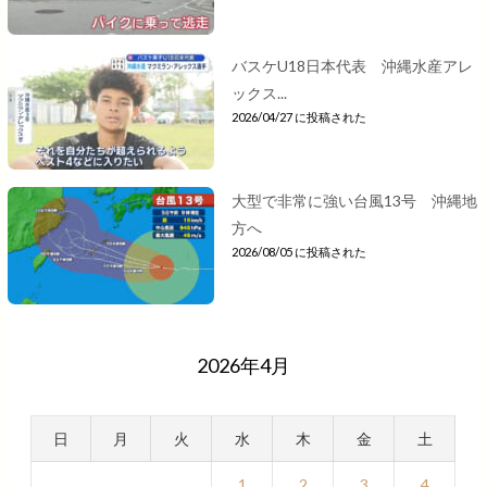
バスケU18日本代表 沖縄水産アレ
ックス...
2026/04/27 に投稿された
大型で非常に強い台風13号 沖縄地
方へ
2026/08/05 に投稿された
2026年4月
日
月
火
水
木
金
土
1
2
3
4